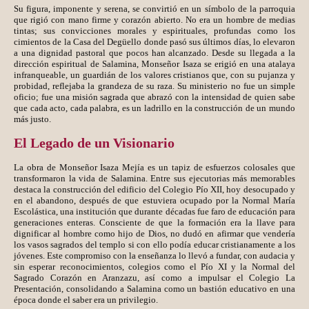
Su figura, imponente y serena, se convirtió en un símbolo de la parroquia
que rigió con mano firme y corazón abierto. No era un hombre de medias
tintas; sus convicciones morales y espirituales, profundas como los
cimientos de la Casa del Degüello donde pasó sus últimos días, lo elevaron
a una dignidad pastoral que pocos han alcanzado. Desde su llegada a la
dirección espiritual de Salamina, Monseñor Isaza se erigió en una atalaya
infranqueable, un guardián de los valores cristianos que, con su pujanza y
probidad, reflejaba la grandeza de su raza. Su ministerio no fue un simple
oficio; fue una misión sagrada que abrazó con la intensidad de quien sabe
que cada acto, cada palabra, es un ladrillo en la construcción de un mundo
más justo.
El Legado de un Visionario
La obra de Monseñor Isaza Mejía es un tapiz de esfuerzos colosales que
transformaron la vida de Salamina. Entre sus ejecutorias más memorables
destaca la construcción del edificio del Colegio Pío XII, hoy desocupado y
en el abandono, después de que estuviera ocupado por la Normal María
Escolástica, una institución que durante décadas fue faro de educación para
generaciones enteras. Consciente de que la formación era la llave para
dignificar al hombre como hijo de Dios, no dudó en afirmar que vendería
los vasos sagrados del templo si con ello podía educar cristianamente a los
jóvenes. Este compromiso con la enseñanza lo llevó a fundar, con audacia y
sin esperar reconocimientos, colegios como el Pío XI y la Normal del
Sagrado Corazón en Aranzazu, así como a impulsar el Colegio La
Presentación, consolidando a Salamina como un bastión educativo en una
época donde el saber era un privilegio.