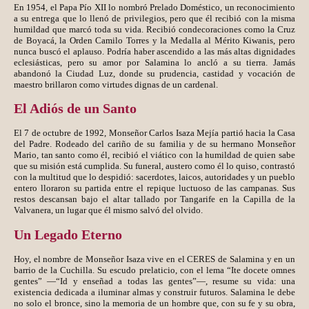
En 1954, el Papa Pío XII lo nombró Prelado Doméstico, un reconocimiento
a su entrega que lo llenó de privilegios, pero que él recibió con la misma
humildad que marcó toda su vida. Recibió condecoraciones como la Cruz
de Boyacá, la Orden Camilo Torres y la Medalla al Mérito Kiwanis, pero
nunca buscó el aplauso. Podría haber ascendido a las más altas dignidades
eclesiásticas, pero su amor por Salamina lo ancló a su tierra. Jamás
abandonó la Ciudad Luz, donde su prudencia, castidad y vocación de
maestro brillaron como virtudes dignas de un cardenal.
El Adiós de un Santo
El 7 de octubre de 1992, Monseñor Carlos Isaza Mejía partió hacia la Casa
del Padre. Rodeado del cariño de su familia y de su hermano Monseñor
Mario, tan santo como él, recibió el viático con la humildad de quien sabe
que su misión está cumplida. Su funeral, austero como él lo quiso, contrastó
con la multitud que lo despidió: sacerdotes, laicos, autoridades y un pueblo
entero lloraron su partida entre el repique luctuoso de las campanas. Sus
restos descansan bajo el altar tallado por Tangarife en la Capilla de la
Valvanera, un lugar que él mismo salvó del olvido.
Un Legado Eterno
Hoy, el nombre de Monseñor Isaza vive en el CERES de Salamina y en un
barrio de la Cuchilla. Su escudo prelaticio, con el lema “Ite docete omnes
gentes” —“Id y enseñad a todas las gentes”—, resume su vida: una
existencia dedicada a iluminar almas y construir futuros. Salamina le debe
no solo el bronce, sino la memoria de un hombre que, con su fe y su obra,