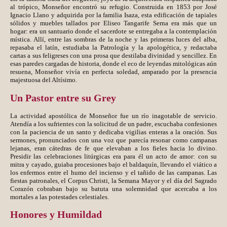
al trópico, Monseñor encontró su refugio. Construida en 1853 por José
Ignacio Llano y adquirida por la familia Isaza, esta edificación de tapiales
sólidos y muebles tallados por Eliseo Tangarife Serna era más que un
hogar: era un santuario donde el sacerdote se entregaba a la contemplación
mística. Allí, entre las sombras de la noche y las primeras luces del alba,
repasaba el latín, estudiaba la Patrología y la apologética, y redactaba
cartas a sus feligreses con una prosa que destilaba divinidad y sencillez. En
esas paredes cargadas de historia, donde el eco de leyendas mitológicas aún
resuena, Monseñor vivía en perfecta soledad, amparado por la presencia
majestuosa del Altísimo.
Un Pastor entre su Grey
La actividad apostólica de Monseñor fue un río inagotable de servicio.
Atendía a los sufrientes con la solicitud de un padre, escuchaba confesiones
con la paciencia de un santo y dedicaba vigilias enteras a la oración. Sus
sermones, pronunciados con una voz que parecía resonar como campanas
lejanas, eran cátedras de fe que elevaban a los fieles hacia lo divino.
Presidir las celebraciones litúrgicas era para él un acto de amor: con su
mitra y cayado, guiaba procesiones bajo el baldaquín, llevando el viático a
los enfermos entre el humo del incienso y el tañido de las campanas. Las
fiestas patronales, el Corpus Christi, la Semana Mayor y el día del Sagrado
Corazón cobraban bajo su batuta una solemnidad que acercaba a los
mortales a las potestades celestiales.
Honores y Humildad