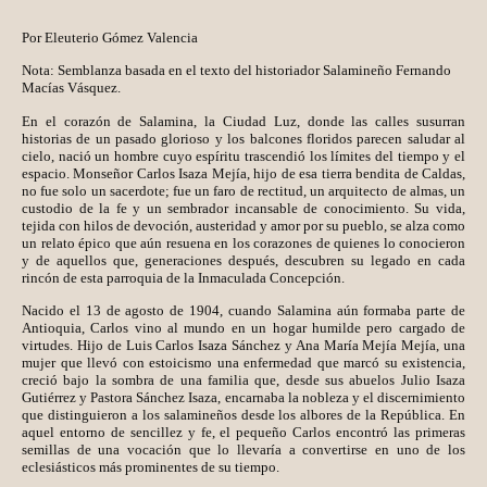
Por Eleuterio Gómez Valencia
Nota: Semblanza basada en el texto del historiador Salamineño Fernando
Macías Vásquez.
En el corazón de Salamina, la Ciudad Luz, donde las calles susurran
historias de un pasado glorioso y los balcones floridos parecen saludar al
cielo, nació un hombre cuyo espíritu trascendió los límites del tiempo y el
espacio. Monseñor Carlos Isaza Mejía, hijo de esa tierra bendita de Caldas,
no fue solo un sacerdote; fue un faro de rectitud, un arquitecto de almas, un
custodio de la fe y un sembrador incansable de conocimiento. Su vida,
tejida con hilos de devoción, austeridad y amor por su pueblo, se alza como
un relato épico que aún resuena en los corazones de quienes lo conocieron
y de aquellos que, generaciones después, descubren su legado en cada
rincón de esta parroquia de la Inmaculada Concepción.
Nacido el 13 de agosto de 1904, cuando Salamina aún formaba parte de
Antioquia, Carlos vino al mundo en un hogar humilde pero cargado de
virtudes. Hijo de Luis Carlos Isaza Sánchez y Ana María Mejía Mejía, una
mujer que llevó con estoicismo una enfermedad que marcó su existencia,
creció bajo la sombra de una familia que, desde sus abuelos Julio Isaza
Gutiérrez y Pastora Sánchez Isaza, encarnaba la nobleza y el discernimiento
que distinguieron a los salamineños desde los albores de la República. En
aquel entorno de sencillez y fe, el pequeño Carlos encontró las primeras
semillas de una vocación que lo llevaría a convertirse en uno de los
eclesiásticos más prominentes de su tiempo.