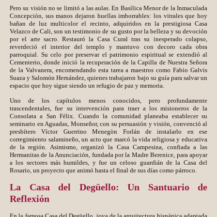
Pero su visión no se limitó a las aulas. En Basílica Menor de la Inmaculada
Concepción, sus manos dejaron huellas imborrables: los vitrales que hoy
bañan de luz multicolor el recinto, adquiridos en la prestigiosa Casa
Velazco de Cali, son un testimonio de su gusto por la belleza y su devoción
por el arte sacro. Restauró la Casa Cural tras su inesperado colapso,
reverdeció el interior del templo y mantuvo con decoro cada obra
parroquial. Su celo por preservar el patrimonio espiritual se extendió al
Cementerio, donde inició la recuperación de la Capilla de Nuestra Señora
de la Valvanera, encomendando esta tarea a maestros como Fabio Galvis
Suaza y Salomón Hernández, quienes trabajaron bajo su guía para salvar un
espacio que hoy sigue siendo un refugio de paz y memoria.
Uno de los capítulos menos conocidos, pero profundamente
trascendentales, fue su intervención para traer a los misioneros de la
Consolata a San Félix. Cuando la comunidad planeaba establecer su
seminario en Aguadas, Monseñor, con su persuasión y visión, convenció al
presbítero Víctor Guerrino Menegòn Forlán de instalarlo en ese
corregimiento salamineño, un acto que marcó la vida religiosa y educativa
de la región. Asimismo, organizó la Casa Campesina, confiada a las
Hermanitas de la Anunciación, fundada por la Madre Berenice, para apoyar
a los sectores más humildes, y fue un celoso guardián de la Casa del
Rosario, un proyecto que animó hasta el final de sus días como párroco.
La Casa del Degüello: Un Santuario de
Reflexión
En la famosa Casa del Degüello, joya de la arquitectura hispánica adaptada