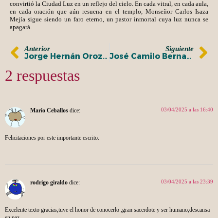
convirtió la Ciudad Luz en un reflejo del cielo. En cada vitral, en cada aula,
en cada oración que aún resuena en el templo, Monseñor Carlos Isaza
Mejía sigue siendo un faro eterno, un pastor inmortal cuya luz nunca se
apagará.
Anterior
Siguiente
Jorge Hernán Orozco Echeverri: Tejiendo Historia y Turismo en Salamina
José Camilo Bernal Victoria: Cosechador de Sueños en la Tierra de las Nubes
2 respuestas
03/04/2025 a las 16:40
Mario Ceballos
dice:
Felicitaciones por este importante escrito.
03/04/2025 a las 23:39
rodrigo giraldo
dice:
Excelente texto gracias,tuve el honor de conocerlo ,gran sacerdote y ser humano,descansa
en paz