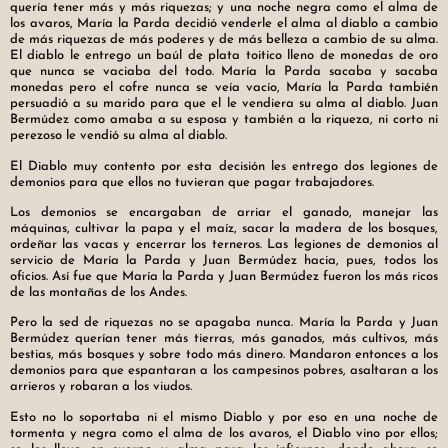
quería tener más y más riquezas; y una noche negra como el alma de
los avaros, María la Parda decidió venderle el alma al diablo a cambio
de más riquezas de más poderes y de más belleza a cambio de su alma.
El diablo le entrego un baúl de plata toitico lleno de monedas de oro
que nunca se vaciaba del todo. María la Parda sacaba y sacaba
monedas pero el cofre nunca se veía vacío, María la Parda también
persuadió a su marido para que el le vendiera su alma al diablo. Juan
Bermúdez como amaba a su esposa y también a la riqueza, ni corto ni
perezoso le vendió su alma al diablo.
El Diablo muy contento por esta decisión les entrego dos legiones de
demonios para que ellos no tuvieran que pagar trabajadores.
Los demonios se encargaban de arriar el ganado, manejar las
máquinas, cultivar la papa y el maíz, sacar la madera de los bosques,
ordeñar las vacas y encerrar los terneros. Las legiones de demonios al
servicio de María la Parda y Juan Bermúdez hacia, pues, todos los
oficios. Así fue que María la Parda y Juan Bermúdez fueron los más ricos
de las montañas de los Andes.
Pero la sed de riquezas no se apagaba nunca. María la Parda y Juan
Bermúdez querían tener más tierras, más ganados, más cultivos, más
bestias, más bosques y sobre todo más dinero. Mandaron entonces a los
demonios para que espantaran a los campesinos pobres, asaltaran a los
arrieros y robaran a los viudos.
Esto no lo soportaba ni el mismo Diablo y por eso en una noche de
tormenta y negra como el alma de los avaros, el Diablo vino por ellos;