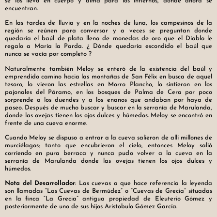
se los llevo en cuerpo y alma para los infiernos, donde ahora se
encuentran.
En las tardes de lluvia y en la noches de luna, los campesinos de la
región se reúnen para conversar y a veces se preguntan donde
quedaría el baúl de plata lleno de monedas de oro que el Diablo le
regalo a María la Parda. ¿ Dónde quedaría escondido el baúl que
nunca se vacía por completo ?
Naturalmente también Meloy se enteró de la existencia del baúl y
emprendido camino hacia las montañas de San Félix en busca de aquel
tesoro, lo vieron las estrellas en Morro Plancho, lo sintieron en los
pajonales del Páramo, en los bosques de Palma de Cera por poco
sorprende a los duendes y a los enanos que andaban por haya de
paseo. Después de mucho buscar y buscar en la serranía de Marulanda,
donde las ovejas tienen los ojos dulces y húmedos. Meloy se encontró en
frente de una cueva enorme.
Cuando Meloy se dispuso a entrar a la cueva salieron de allí millones de
murciélagos; tanto que encubrieron el cielo, entonces Meloy salió
corriendo en pura berraca y nunca pudo volver a la cueva en la
serranía de Marulanda donde las ovejas tienen los ojos dulces y
húmedos.
Nota del Desarrollador
: Las cuevas a que hace referencia la leyenda
son llamadas “Las Cuevas de Bermúdez” o “Cuevas de Grecia” situadas
en la finca “La Grecia” antigua propiedad de Eleuterio Gómez y
posteriormente de uno de sus hijos Aristobulo Gómez García.