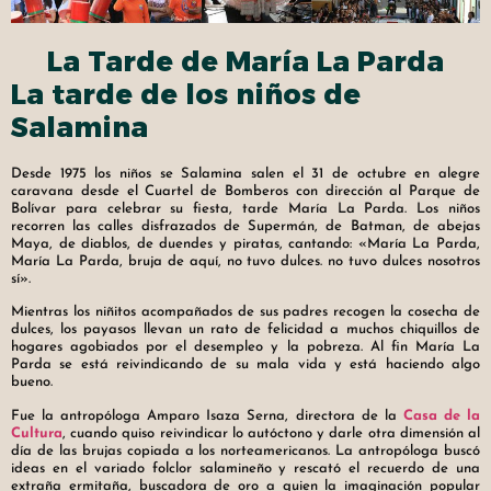
La Tarde de María La Parda
La tarde de los niños de
Salamina
Desde 1975 los niños se Salamina salen el 31 de octubre en alegre
caravana desde el Cuartel de Bomberos con dirección al Parque de
Bolívar para celebrar su fiesta, tarde María La Parda. Los niños
recorren las calles disfrazados de Supermán, de Batman, de abejas
Maya, de diablos, de duendes y piratas, cantando: «María La Parda,
María La Parda, bruja de aquí, no tuvo dulces. no tuvo dulces nosotros
sí».
Mientras los niñitos acompañados de sus padres recogen la cosecha de
dulces, los payasos llevan un rato de felicidad a muchos chiquillos de
hogares agobiados por el desempleo y la pobreza. Al fin María La
Parda se está reivindicando de su mala vida y está haciendo algo
bueno.
Fue la antropóloga Amparo Isaza Serna, directora de la
Casa de la
Cultura
, cuando quiso reivindicar lo autóctono y darle otra dimensión al
día de las brujas copiada a los norteamericanos. La antropóloga buscó
ideas en el variado folclor salamineño y rescató el recuerdo de una
extraña ermitaña, buscadora de oro a quien la imaginación popular