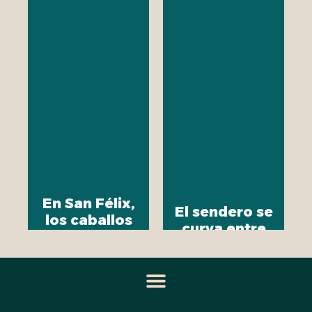
En San Félix,
El sendero se
los caballos
curva entre
pastan bajo la
palmas que
sombra
desafían la
imposible de
lógica del
las palmas de
paisaje. En
cera. El