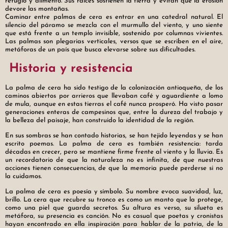
Son la firma vertical de un paisaje
refugio y alimento. Sus raíces sostienen la tierra y evitan que la erosión
devore las montañas.
que resiste. Bajo ellas, el camino se
Caminar entre palmas de cera es entrar en una catedral natural. El
curva, la niebla se posa y la memoria
silencio del páramo se mezcla con el murmullo del viento, y uno siente
que está frente a un templo invisible, sostenido por columnas vivientes.
se afirma.
Las palmas son plegarias verticales, versos que se escriben en el aire,
metáforas de un país que busca elevarse sobre sus dificultades.
Historia y resistencia
La palma de cera ha sido testigo de la colonización antioqueña, de los
caminos abiertos por arrieros que llevaban café y aguardiente a lomo
de mula, aunque en estas tierras el café nunca prosperó. Ha visto pasar
generaciones enteras de campesinos que, entre la dureza del trabajo y
la belleza del paisaje, han construido la identidad de la región.
En sus sombras se han contado historias, se han tejido leyendas y se han
escrito poemas. La palma de cera es también resistencia: tarda
décadas en crecer, pero se mantiene firme frente al viento y la lluvia. Es
un recordatorio de que la naturaleza no es infinita, de que nuestras
acciones tienen consecuencias, de que la memoria puede perderse si no
la cuidamos.
La palma de cera es poesía y símbolo. Su nombre evoca suavidad, luz,
brillo. La cera que recubre su tronco es como un manto que la protege,
como una piel que guarda secretos. Su altura es verso, su silueta es
metáfora, su presencia es canción. No es casual que poetas y cronistas
hayan encontrado en ella inspiración para hablar de la patria, de la