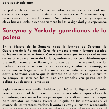
Las palmas de
para seguir adelante.
desafía el
cera no se
olvido. Cada
La palma de cera es más que un árbol: es un poema vertical, una
rinden; resisten
columna de esperanza, un símbolo de resistencia. Y mientras haya
loma es un
como himnos
palmas de cera en nuestras montañas, habrá también un país que se
altar, y cada
eleva hacia el cielo, buscando siempre la luz, la dignidad y la esperanza.
vegetales en la
palma, una
frontera del
Soreyma y Yorlady: guardianas de la
oración.
olvido.
palma
En la Meseta de la Samaria nació la leyenda de Soreyma, la
Guardiana de la Palma de Cera. No empuñó armas ni levantó escudos,
su fuerza fue otra: la danza. Con movimientos que imitaban el vaivén
de las palmas y el vuelo de los loros, enfrentó a los conquistadores que
pretendían someter la tierra y arrancar de raíz la memoria de los
pueblos. Su cuerpo se convirtió en resistencia, su ritmo en mensaje, su
danza en un lenguaje que los invasores no pudieron comprender ni
destruir. Soreyma enseñó que la defensa de la naturaleza y la cultura
no siempre se libra con hierro, sino con símbolos, con gestos, con la
belleza que desarma la violencia.
Siglos después, esa semilla invisible germinó en la figura de Yorlady,
heredera espiritual de Soreyma. Ella no luchó contra conquistadores de
armaduras, sino contra las máquinas que pretendían arrasar el bosque
para explotar sus tierras. Frente al rugido de las motosierras y el
avance de los tractores, Yorlady levantó su voz y su cuerpo, recordando
que la palma de cera no era un obstáculo para el progreso, sino el