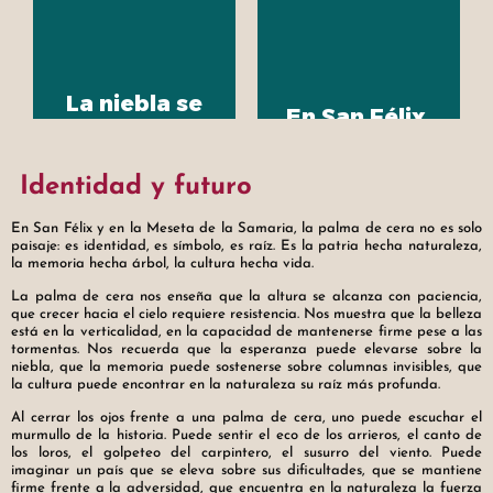
La niebla se
En San Félix,
cuela entre las
las palmas de
palmas como
cera se abren
un secreto
Identidad y futuro
paso entre la
viejo. En San
espesura como
En San Félix y en la Meseta de la Samaria, la palma de cera no es solo
Félix, cada
himnos
paisaje: es identidad, es símbolo, es raíz. Es la patria hecha naturaleza,
amanecer
la memoria hecha árbol, la cultura hecha vida.
verticales. No
parece un
hay selva que
La palma de cera nos enseña que la altura se alcanza con paciencia,
conjuro: las
que crecer hacia el cielo requiere resistencia. Nos muestra que la belleza
las encierre ni
está en la verticalidad, en la capacidad de mantenerse firme pese a las
cimas se
viento que las
tormentas. Nos recuerda que la esperanza puede elevarse sobre la
desvanecen,
niebla, que la memoria puede sostenerse sobre columnas invisibles, que
quiebre. Son
la cultura puede encontrar en la naturaleza su raíz más profunda.
los troncos se
raíces que
alargan, y el
Al cerrar los ojos frente a una palma de cera, uno puede escuchar el
apuntan al
murmullo de la historia. Puede sentir el eco de los arrieros, el canto de
silencio se
los loros, el golpeteo del carpintero, el susurro del viento. Puede
cielo, memoria
vuelve paisaje.
imaginar un país que se eleva sobre sus dificultades, que se mantiene
vegetal que
firme frente a la adversidad, que encuentra en la naturaleza la fuerza