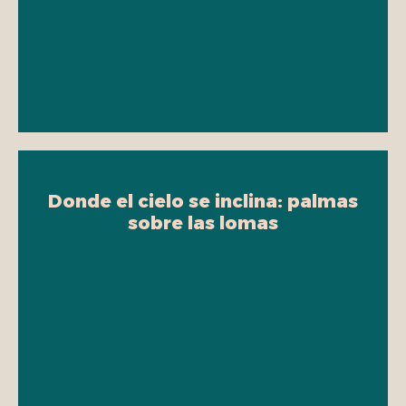
Donde el cielo se inclina: palmas
sobre las lomas
En La Samaria, las palmas de cera se
alzan como centinelas del tiempo.
No hay ruido que las distraiga ni
modernidad que las doblegue. Son
testigos de arrieros, de nieblas y de
promesas. Cada tronco es una
columna de memoria, y cada hoja,