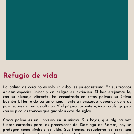
un susurro que viene de San Félix.
Refugio de vida
La palma de cera no es solo un árbol: es un ecosistema. En sus troncos
anidan especies únicas y en peligro de extinción. El loro orejiamarillo,
con su plumaje vibrante, ha encontrado en estas palmas su último
bastión. El lorito de páramo, igualmente amenazado, depende de ellas
Las palmas de cera se elevan como
para sobrevivir en las alturas. Y el pájaro carpintero, incansable, golpea
con su pico los troncos que guardan ecos de siglos.
lanzas vegetales en las lomas de San
Félix. No hay arquitectura que las
Cada palma es un universo en sí misma. Sus hojas, que alguna vez
fueron cortadas para las procesiones del Domingo de Ramos, hoy se
supere ni discurso que las encierre.
protegen como símbolo de vida. Sus troncos, recubiertos de cera, son