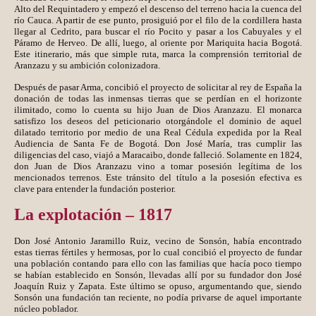
Alto del Requintadero y empezó el descenso del terreno hacia la cuenca del
río Cauca. A partir de ese punto, prosiguió por el filo de la cordillera hasta
llegar al Cedrito, para buscar el río Pocito y pasar a los Cabuyales y el
Páramo de Herveo. De allí, luego, al oriente por Mariquita hacia Bogotá.
Este itinerario, más que simple ruta, marca la comprensión territorial de
Aranzazu y su ambición colonizadora.
Después de pasar Arma, concibió el proyecto de solicitar al rey de España la
donación de todas las inmensas tierras que se perdían en el horizonte
ilimitado, como lo cuenta su hijo Juan de Dios Aranzazu. El monarca
satisfizo los deseos del peticionario otorgándole el dominio de aquel
dilatado territorio por medio de una Real Cédula expedida por la Real
Audiencia de Santa Fe de Bogotá. Don José María, tras cumplir las
diligencias del caso, viajó a Maracaibo, donde falleció. Solamente en 1824,
don Juan de Dios Aranzazu vino a tomar posesión legítima de los
mencionados terrenos. Este tránsito del título a la posesión efectiva es
clave para entender la fundación posterior.
La explotación – 1817
Don José Antonio Jaramillo Ruiz, vecino de Sonsón, había encontrado
estas tierras fértiles y hermosas, por lo cual concibió el proyecto de fundar
una población contando para ello con las familias que hacía poco tiempo
se habían establecido en Sonsón, llevadas allí por su fundador don José
Joaquín Ruiz y Zapata. Este último se opuso, argumentando que, siendo
Sonsón una fundación tan reciente, no podía privarse de aquel importante
núcleo poblador.