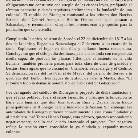
obligaciones me constituyo con arreglo de las citadas leyes, prefijando el
término necesario y demás requisitos preliminares a la fundación de una
colonia”. El cabildo de Rionegro comisionó a los señores don Narciso
Estrada, don Gabriel Arango e Hilario Ospina para que pasaran a
Sabanalarga y reconocieran si aquellos terrenos eran a propósito para la
población que se pretendía.
Cumpliendo la orden, salieron de Sonsón el 22 de diciembre de 1817 a las
dos de la tarde y llegaron a Sabanalarga el 2 de enero a las cuatro de la
tarde. Exploraron el lugar en dos días y hallaron buena temperatura.
Concluyeron que el sitio podía destinarse para una colonia con temperatura
media capaz de producir las plantas útiles para el sustento de la vida
humana. También prometía pastos para toda clase de crías de ganados y
bestias; tenía aguas que lo circundan: Chamberí, Sabanalarga y el Cedrito.
Su demarcación iba del río Pozo al de Maybá; del páramo de Herveo a la
quebrada del Tambor, tres leguas de latitud; de Pozo a Maybá, dos. “El
informe y todo lo demás se pondrá V.S. en manos del Sr. Gobernador”.
Fue del agrado del cabildo de Rionegro el proyecto de dicha fundación y
que el juez poblador fuera el señor Jaramillo; y más, que la fundación se
haría con familias que don José Joaquín Ruiz y Zapata había traído
principalmente de Rionegro para la fundación de Sonsón. Sin embargo, las
autoridades de Rionegro pidieron consentimiento a este como fundador y
al presbítero José Tomás Henao Duque, cura párroco, quienes respondieron
negativamente, con lo cual quedó estancado el proyecto. Esta negativa
refleja la tensión entre consolidar lo ya fundado y expandir nuevas
colonias.