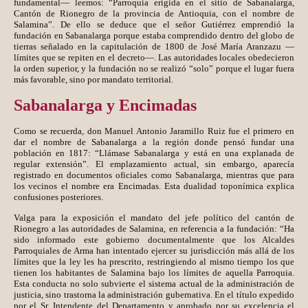
fundamental— leemos: “Parroquia erigida en el sitio de Sabanalarga,
Cantón de Rionegro de la provincia de Antioquia, con el nombre de
Salamina”. De ello se deduce que el señor Gutiérrez emprendió la
fundación en Sabanalarga porque estaba comprendido dentro del globo de
tierras señalado en la capitulación de 1800 de José María Aranzazu —
límites que se repiten en el decreto—. Las autoridades locales obedecieron
la orden superior, y la fundación no se realizó “solo” porque el lugar fuera
más favorable, sino por mandato territorial.
Sabanalarga y Encimadas
Como se recuerda, don Manuel Antonio Jaramillo Ruiz fue el primero en
dar el nombre de Sabanalarga a la región donde pensó fundar una
población en 1817: “Llámase Sabanalarga y está en una explanada de
regular extensión”. El emplazamiento actual, sin embargo, aparecía
registrado en documentos oficiales como Sabanalarga, mientras que para
los vecinos el nombre era Encimadas. Esta dualidad toponímica explica
confusiones posteriores.
Valga para la exposición el mandato del jefe político del cantón de
Rionegro a las autoridades de Salamina, en referencia a la fundación: “Ha
sido informado este gobierno documentalmente que los Alcaldes
Parroquiales de Arma han intentado ejercer su jurisdicción más allá de los
límites que la ley les ha prescrito, restringiendo al mismo tiempo los que
tienen los habitantes de Salamina bajo los límites de aquella Parroquia.
Esta conducta no solo subvierte el sistema actual de la administración de
justicia, sino trastorna la administración gubernativa. En el título expedido
por el Sr. Intendente del Departamento y aprobado por su excelencia el