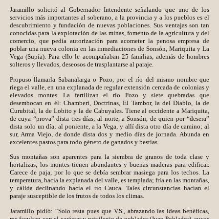
Jaramillo solicitó al Gobernador Intendente señalando que uno de los
servicios más importantes al soberano, a la provincia y a los pueblos es el
descubrimiento y fundación de nuevas poblaciones. Sus ventajas son tan
conocidas para la explotación de las minas, fomento de la agricultura y del
comercio, que pedía autorización para acometer la penosa empresa de
poblar una nueva colonia en las inmediaciones de Sonsón, Mariquita y La
Vega (Supía). Para ello le acompañaban 25 familias, además de hombres
solteros y llevados, deseosos de trasplantarse al paraje.
Propuso llamarla Sabanalarga o Pozo, por el río del mismo nombre que
riega el valle, en una explanada de regular extensión cercada de colonias y
elevados montes. La fertilizan el río Pozo y siete quebradas que
desembocan en él: Chamberí, Doctrinas, El Tambor, la del Diablo, la de
Curubital, la de Lobito y la de Cabuyales. Tiene al occidente a Mariquita,
de cuya “prova” dista tres días; al norte, a Sonsón, de quien por “desera”
dista solo un día; al poniente, a la Vega, y allí dista otro día de camino; al
sur, Arma Viejo, de donde dista dos y medio días de jornada. Abunda en
excelentes pastos para todo género de ganados y bestias.
Sus montañas son aparentes para la siembra de granos de toda clase y
hortalizas; los montes tienen abundantes y buenas maderas para edificar.
Carece de paja, por lo que se debía sembrar masiega para los techos. La
temperatura, hacia la explanada del valle, es templada; fría en las montañas,
y cálida declinando hacia el río Cauca. Tales circunstancias hacían el
paraje susceptible de los frutos de todos los climas.
Jaramillo pidió: “Solo resta pues que V.S., abrazando las ideas benéficas,
me faculten con el carácter y privilegio de poblador (Juez Poblador), cuyas