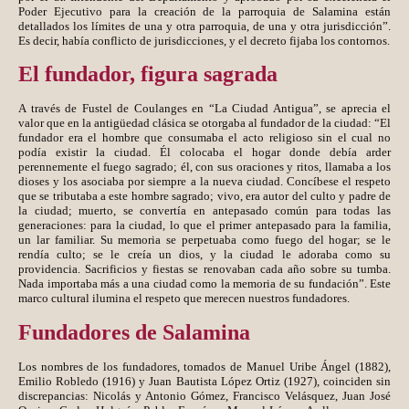
Poder Ejecutivo para la creación de la parroquia de Salamina están
detallados los límites de una y otra parroquia, de una y otra jurisdicción”.
Es decir, había conflicto de jurisdicciones, y el decreto fijaba los contornos.
El fundador, figura sagrada
A través de Fustel de Coulanges en “La Ciudad Antigua”, se aprecia el
valor que en la antigüedad clásica se otorgaba al fundador de la ciudad: “El
fundador era el hombre que consumaba el acto religioso sin el cual no
podía existir la ciudad. Él colocaba el hogar donde debía arder
perennemente el fuego sagrado; él, con sus oraciones y ritos, llamaba a los
dioses y los asociaba por siempre a la nueva ciudad. Concíbese el respeto
que se tributaba a este hombre sagrado; vivo, era autor del culto y padre de
la ciudad; muerto, se convertía en antepasado común para todas las
generaciones: para la ciudad, lo que el primer antepasado para la familia,
un lar familiar. Su memoria se perpetuaba como fuego del hogar; se le
rendía culto; se le creía un dios, y la ciudad le adoraba como su
providencia. Sacrificios y fiestas se renovaban cada año sobre su tumba.
Nada importaba más a una ciudad como la memoria de su fundación”. Este
marco cultural ilumina el respeto que merecen nuestros fundadores.
Fundadores de Salamina
Los nombres de los fundadores, tomados de Manuel Uribe Ángel (1882),
Emilio Robledo (1916) y Juan Bautista López Ortiz (1927), coinciden sin
discrepancias: Nicolás y Antonio Gómez, Francisco Velásquez, Juan José