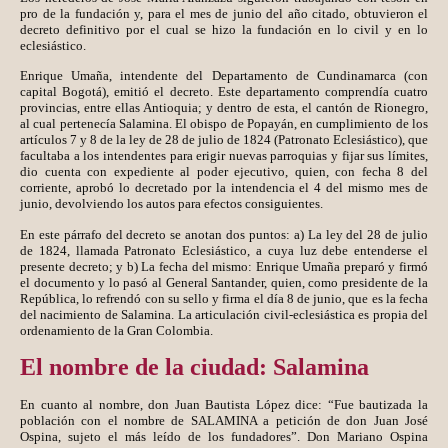
pro de la fundación y, para el mes de junio del año citado, obtuvieron el
decreto definitivo por el cual se hizo la fundación en lo civil y en lo
eclesiástico.
Enrique Umaña, intendente del Departamento de Cundinamarca (con
capital Bogotá), emitió el decreto. Este departamento comprendía cuatro
provincias, entre ellas Antioquia; y dentro de esta, el cantón de Rionegro,
al cual pertenecía Salamina. El obispo de Popayán, en cumplimiento de los
artículos 7 y 8 de la ley de 28 de julio de 1824 (Patronato Eclesiástico), que
facultaba a los intendentes para erigir nuevas parroquias y fijar sus límites,
dio cuenta con expediente al poder ejecutivo, quien, con fecha 8 del
corriente, aprobó lo decretado por la intendencia el 4 del mismo mes de
junio, devolviendo los autos para efectos consiguientes.
En este párrafo del decreto se anotan dos puntos: a) La ley del 28 de julio
de 1824, llamada Patronato Eclesiástico, a cuya luz debe entenderse el
presente decreto; y b) La fecha del mismo: Enrique Umaña preparó y firmó
el documento y lo pasó al General Santander, quien, como presidente de la
República, lo refrendó con su sello y firma el día 8 de junio, que es la fecha
del nacimiento de Salamina. La articulación civil-eclesiástica es propia del
ordenamiento de la Gran Colombia.
El nombre de la ciudad: Salamina
En cuanto al nombre, don Juan Bautista López dice: “Fue bautizada la
población con el nombre de SALAMINA a petición de don Juan José
Ospina, sujeto el más leído de los fundadores”. Don Mariano Ospina