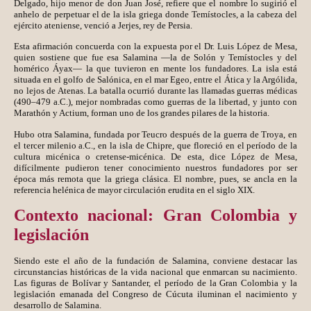
Delgado, hijo menor de don Juan José, refiere que el nombre lo sugirió el
anhelo de perpetuar el de la isla griega donde Temístocles, a la cabeza del
ejército ateniense, venció a Jerjes, rey de Persia.
Esta afirmación concuerda con la expuesta por el Dr. Luis López de Mesa,
quien sostiene que fue esa Salamina —la de Solón y Temístocles y del
homérico Áyax— la que tuvieron en mente los fundadores. La isla está
situada en el golfo de Salónica, en el mar Egeo, entre el Ática y la Argólida,
no lejos de Atenas. La batalla ocurrió durante las llamadas guerras médicas
(490–479 a.C.), mejor nombradas como guerras de la libertad, y junto con
Marathón y Actium, forman uno de los grandes pilares de la historia.
Hubo otra Salamina, fundada por Teucro después de la guerra de Troya, en
el tercer milenio a.C., en la isla de Chipre, que floreció en el período de la
cultura micénica o cretense-micénica. De esta, dice López de Mesa,
difícilmente pudieron tener conocimiento nuestros fundadores por ser
época más remota que la griega clásica. El nombre, pues, se ancla en la
referencia helénica de mayor circulación erudita en el siglo XIX.
Contexto nacional: Gran Colombia y
legislación
Siendo este el año de la fundación de Salamina, conviene destacar las
circunstancias históricas de la vida nacional que enmarcan su nacimiento.
Las figuras de Bolívar y Santander, el período de la Gran Colombia y la
legislación emanada del Congreso de Cúcuta iluminan el nacimiento y
desarrollo de Salamina.