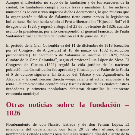
Aunque el Libertador no supo de la fundación y de los acaeceres de la
ciudad, los fundadores cumplieron sus leyes y mandatos. En los archivos
municipales se conservan impresos dichos documentos, lo que muestra que
la organización jurídica de Salamina tiene como nervio la legislación
bolivariana. Bolívar había salido al Perú a libertar a los “Hijos del Sol” el 6
de agosto de 1823, y regresó a Bogotá el 23 de noviembre de 1826, cuando
asumió la presidencia; por ello correspondió al general Francisco de Paula
Santander firmar el decreto de fundación el 8 de junio de 1825.
El período de la Gran Colombia va del 11 de diciembre de 1819 (creación
por el Congreso de Angostura) al 10 de marzo de 1832 (disolución
protocolizada). El nacimiento de Salamina se inscribe en 1825, “Año
Cumbre de la Gran Colombia”, según el profesor Luis López de Mesa. El
Congreso de Cúcuta (1821) reguló la vida jurídica de la naciente
población. La Constitución fue aprobada y firmada por el Padre de la Patria
el 6 de octubre siguiente. El Estanco del Tabaco y del Aguardiente, la
Alcabala y la contribución directa —equivalente al actual impuesto a la
renta— fueron medidas económicas y fiscales dentro de las cuales nuestros
fundadores y primeros pobladores debieron desarrollar la incipiente
economía municipal.
Otras noticias sobre la fundación –
1826
Nombramiento de don Narciso Estrada y de don Fermín López. El
intendente del departamento, con fecha 29 de abril último, dispuso
nombrar a los citados señores para medir las tierras baldías del distrito de la