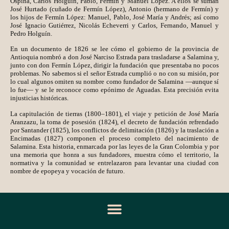
Ospina, Carlos Holguín, Pablo, Fermín y Manuel López. A ellos se suman
José Hurtado (cuñado de Fermín López), Antonio (hermano de Fermín) y
los hijos de Fermín López: Manuel, Pablo, José María y Andrés; así como
José Ignacio Gutiérrez, Nicolás Echeverri y Carlos, Fernando, Manuel y
Pedro Holguín.
En un documento de 1826 se lee cómo el gobierno de la provincia de
Antioquia nombró a don José Narciso Estrada para trasladarse a Salamina y,
junto con don Fermín López, dirigir la fundación que presentaba no pocos
problemas. No sabemos si el señor Estrada cumplió o no con su misión, por
lo cual algunos omiten su nombre como fundador de Salamina —aunque sí
lo fue— y se le reconoce como epónimo de Aguadas. Esta precisión evita
injusticias históricas.
La capitulación de tierras (1800–1801), el viaje y petición de José María
Aranzazu, la toma de posesión (1824), el decreto de fundación refrendado
por Santander (1825), los conflictos de delimitación (1826) y la traslación a
Encimadas (1827) componen el proceso completo del nacimiento de
Salamina. Esta historia, enmarcada por las leyes de la Gran Colombia y por
una memoria que honra a sus fundadores, muestra cómo el territorio, la
normativa y la comunidad se entrelazaron para levantar una ciudad con
nombre de epopeya y vocación de futuro.