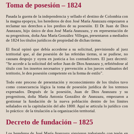
Toma de posesión – 1824
Pasada la guerra de la independencia y sellado el destino de Colombia con
la magna epopeya, los herederos de don José María Aranzazu empezaron a
reclamar sus derechos a los predios de su posesión. El Dr. Juan de Dios
Aranzazu, hijo único de don José María Aranzazu, y en representación de
su progenitora, doña Ana María González Villegas, presentaron a mediados
de 1824 los títulos jurídicos de propiedad de dichas tierras.
El fiscal opinó que debía accederse a su solicitud, previniendo al juez
territorial que, al dar posesión de las referidas tierras, si se pudiese, no
causara despojo y oyera en justicia a los contradictores. El juez decretó:
“Se accede a la solicitud del señor Juan de Dios Aranzazu y, refiriéndose al
título con los insertos necesarios y prevención a los jueces ordinarios del
territorio, le den posesión competente en la forma de estilo”.
Todo este proceso de presentación y reconocimiento de los títulos tuvo
como consecuencia lógica la toma de posesión jurídica de los terrenos
expresados. Después de la posesión, Juan de Dios Aranzazu y su
progenitora, doña María Antonia González de Aranzazu, empezaron a
gestionar la fundación de la nueva población dentro de los límites
señalados en la capitulación del año 1800. Aquí se articula lo jurídico con
lo práctico: de la titulación a la organización territorial.
Decreto de fundación – 1825
Los herederos de José María Aranzazu siguieron trabajando con tesón en