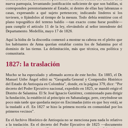
nueva parroquia, levantando justificación suficiente de que son baldías, si
corresponden perentoriamente al Estado; si dentro de ellas hay labranzas o
casas, expresando a qué sujeto pertenecen; indicando linderos si los
tuviesen, o fijándolos al tiempo de la mesura. Todo debía remitirse con el
plano topográfico del terreno baldío —tan exacto como fuese posible—
para cumplir el artículo 11 de la ley, elevándolo al señor intendente del
Departamento. Medellín, mayo 17 de 1826.
Aquí la hidra de la discordia comenzó a mostrar su cabeza en el pleito que
los habitantes de Arma querían entablar contra los de Salamina por el
dominio de las tierras. La delimitación, más que técnica, era política y
comunitaria.
1827: la traslación
Mucho se ha especulado y afirmado acerca de este hecho. En 1885, el Dr.
Manuel Uribe Ángel editó su “Geografía General y Compendio Histórico
del Estado de Antioquia en Colombia”, donde, en la página 379, dice: “Por
decreto del Poder Ejecutivo nacional, expedido en 1825, se mandó erigir el
Distrito de Salamina. El Sr. José Ignacio Gutiérrez, comisionado para dirigir
la fundación, la estableció al principio en Sabanalarga; pero, creyéndose un
poco más tarde que quedaría mejor en Encimadas (sitio en que hoy está), se
la trasladó a él. En 1827 se hizo la primera rocería en comunidad por los
primeros vecinos”.
En el Archivo Histórico de Antioquia no se menciona para nada lo relativo
a la traslación. En el decreto del Poder Ejecutivo de 1825 —documento