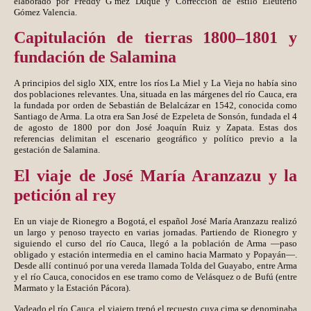
elaborado por Freddy G´mez Duque y Correccion de estilo Eleuterio
Gómez Valencia.
Capitulación de tierras 1800–1801 y
fundación de Salamina
A principios del siglo XIX, entre los ríos La Miel y La Vieja no había sino
dos poblaciones relevantes. Una, situada en las márgenes del río Cauca, era
la fundada por orden de Sebastián de Belalcázar en 1542, conocida como
Santiago de Arma. La otra era San José de Ezpeleta de Sonsón, fundada el 4
de agosto de 1800 por don José Joaquín Ruiz y Zapata. Estas dos
referencias delimitan el escenario geográfico y político previo a la
gestación de Salamina.
El viaje de José María Aranzazu y la
petición al rey
En un viaje de Rionegro a Bogotá, el español José María Aranzazu realizó
un largo y penoso trayecto en varias jornadas. Partiendo de Rionegro y
siguiendo el curso del río Cauca, llegó a la población de Arma —paso
obligado y estación intermedia en el camino hacia Marmato y Popayán—.
Desde allí continuó por una vereda llamada Tolda del Guayabo, entre Arma
y el río Cauca, conocidos en ese tramo como de Velásquez o de Bufú (entre
Marmato y la Estación Pácora).
Vadeado el río Cauca, el viajero trepó el recuesto cuya cima se denominaba