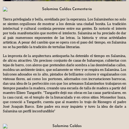
Tierra privilegiada y bella, envidiada por la esperanza. Los Salamineños no solo
se sienten orgullosos de mostrar a los demás una ciudad bonita. La tradición
intelectual y cultural continúa perenne entre sus gentes. Es notorio el interés
por toda manifestación que motive el intelecto. Salamina se ha preciado de dar
al país numerosos exponentes de las letras, la historia y otras actividades
artísticas. A pesar del cambio que se opera con el paso del tiempo, en Salamina
no se ha perdido la tradición de tertulias literarias.
La impronta de la arquitectura antioqueña ha detenido el tiempo en Salamina,
de ahí su atractivo. Un precioso conjunto de casas de bahareque, cubiertas con
tejas de barro, con aleros que pretenden darle sombra a las desniveladas calles,
moldea un ambiente único, que solamente se vive y se respira en Salamina. Los
balcones adosados en lo alto, pintados de brillantes colores y engalanados con
vistosas flores, así como los portones, adornados con incrustaciones barrocas,
dan una idea de la perfección con que los artesanos Salamineños trabajaron en
tiempos pasados la madera, creando una escuela de talla de madera a partir del
maestro Eliseo Tangarife. “Tangarife dejó sus obras en las casas particulares, en
la casa cural, en el templo de la Inmaculada y en otros sitios. Monseñor Isaza,
que conoció a Tangarife, cuenta que al maestro lo trajo de Rionegro el padre
José Joaquín Barco. Este padre era muy inquieto y tuvo la idea de darle a
Salamina un perfil inconfundible”