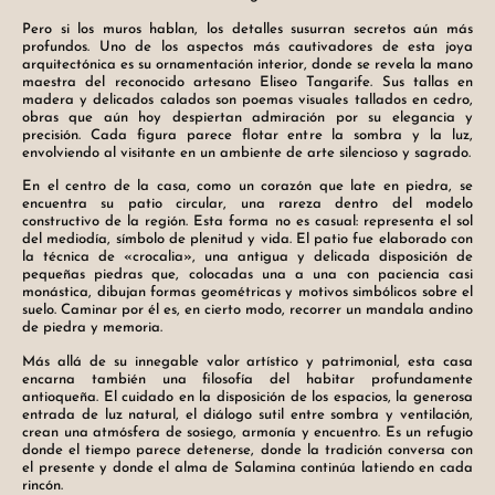
Pero si los muros hablan, los detalles susurran secretos aún más
profundos. Uno de los aspectos más cautivadores de esta joya
arquitectónica es su ornamentación interior, donde se revela la mano
maestra del reconocido artesano Eliseo Tangarife. Sus tallas en
madera y delicados calados son poemas visuales tallados en cedro,
obras que aún hoy despiertan admiración por su elegancia y
precisión. Cada figura parece flotar entre la sombra y la luz,
envolviendo al visitante en un ambiente de arte silencioso y sagrado.
En el centro de la casa, como un corazón que late en piedra, se
encuentra su patio circular, una rareza dentro del modelo
constructivo de la región. Esta forma no es casual: representa el sol
del mediodía, símbolo de plenitud y vida. El patio fue elaborado con
la técnica de «crocalia», una antigua y delicada disposición de
pequeñas piedras que, colocadas una a una con paciencia casi
monástica, dibujan formas geométricas y motivos simbólicos sobre el
suelo. Caminar por él es, en cierto modo, recorrer un mandala andino
de piedra y memoria.
Más allá de su innegable valor artístico y patrimonial, esta casa
encarna también una filosofía del habitar profundamente
antioqueña. El cuidado en la disposición de los espacios, la generosa
entrada de luz natural, el diálogo sutil entre sombra y ventilación,
crean una atmósfera de sosiego, armonía y encuentro. Es un refugio
donde el tiempo parece detenerse, donde la tradición conversa con
el presente y donde el alma de Salamina continúa latiendo en cada
rincón.