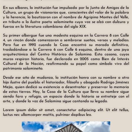
En sus albores, la institución fue impulsada por la Junta de Amigos de la
Cultura, un grupo de visionarios que, conscientes del valor de la palabra
y la herencia, la bautizaron con el nombre de Agripina Montes del Valle,
en tributo a la ilustre poeta salamineña cuya voz se alzó con dulzura y
fuerza en la literatura colombiana del siglo XIX.
Su primer albergue fue una modesta esquina en la Carrera 8 con Calle
4, un rincón donde comenzaron a sembrarse sueños, versos y melodías.
Pero fue en 1992 cuando la Casa encontró su morada definitiva,
trasladándose a la Carrera 6 con Calle 6 esquina, dentro de una joya
arquitectónica del Centro Histórico de Salamina. Esta casona, cuyos
muros respiran historia, fue declarada en 2005 como Bien de Interés
Cultural de la Nación, reafirmando su papel como símbolo vivo del
patrimonio salamineño.
Desde ese año de mudanza, la institución honra con su nombre a otro
hijo ilustre del pueblo: el historiador, filósofo y abogado Rodrigo Jiménez
Mejía, quien dedicó su existencia a desentrañar y preservar la memoria
de estas tierras. Hoy, la Casa de la Cultura que lleva su nombre sigue
siendo faro y refugio, un espacio donde la historia se entreteje con el
arte, y donde la voz de Salamina sigue cantando su legado.
Lorem ipsum dolor sit amet, consectetur adipiscing elit. Ut elit tellus,
luctus nec ullamcorper mattis, pulvinar dapibus leo.