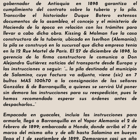
gobernador de Antioquia en 1898 garantiza el
cumplimiento del contrato sobre la tubería y la pila.
Transcribe el historiador Duque Botero extensos
documentos de la asamblea, el concejo y el ministerio de
Hacienda de la época en relación con los trámites para
llevar a cabo dicha obra. Kissing & Molman fue la casa
constructora de la tubería, ubicada en Iserlhon (Alemania);
la pila se construyó en la sucursal que dicha empresa tenía
en la 12 Rue Martel de París. El 27 de diciembre de 1898, la
gerencia de la firma constructora le comunica a Don
Alejandro Gutiérrez noticias del transporte desde Europa y
las instrucciones a seguir: “… la pila destinada al municipio
de Salamina, cuya factura va adjunta, viene (sic) en 7
bultos MAS 100h70 a la consignación de los señores
González & de Barranquilla, a quienes se servirá Ud poner
sin demora las instrucciones para su reespedición, pues le
hemos recomendado esperar sus órdenes antes de
despacharlos…”
Empacada en guacales, incluía las instrucciones para
armarla, llegó a Barranquilla en el Vapor Alemania el 2 de
febrero de 1899; embarcada a Honda, donde arribó el 7 de
marzo del mismo año y de allí hasta Salamina en bueyes
llega el 1 de septiembre de 1899. Demoraron casi un año