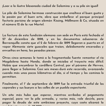
¡Loor a la ilustre blasonada ciudad de Salamina y a su pila sin igual!
La pila de Salamina hermosa construcción que enaltece el buen gusto y
la pasión por el buen arte, obra que embellece el parque principal
factoría parisina de origen alemán Kissing, Möllmann & Co, situada en
el número 12 de la rue Martel.
La factura de esta fundición alemana con sede en París está fechada el
27 de diciembre de 1898, y en los documentos aduaneros de
Barranquilla consta que el 2 de febrero de 1899 llegaron a puerto en el
vapor Alemania siete guacales que traían, debidamente enceradas y
envueltas en heno, las pesadas piezas.
Otras cinco semanas le tomó a la fragmentada fuente remontar el río
Magdalena hasta Honda, donde se iniciaba el trayecto más difícil.
Había que encumbrar la cordillera Central, por el páramo de Herveo,
para llegar a Salamina. Casi seis meses duró este recorrido, avanzando
cuando más unos pocos kilómetros al día, si el tiempo y los caminos lo
permitían.
Finalmente, el 1° de septiembre de 1899 fue la entrada triunfal de los
caporales y sus bueyes a las calles de un pueblo expectante.
Un año más hubo que esperar, mientras arribaba el pegamento
especial, para ver la pila armada, y varios más, vale decirlo, para
pagar la deuda de este ambicioso proyecto, cuyo costo alcanzó la