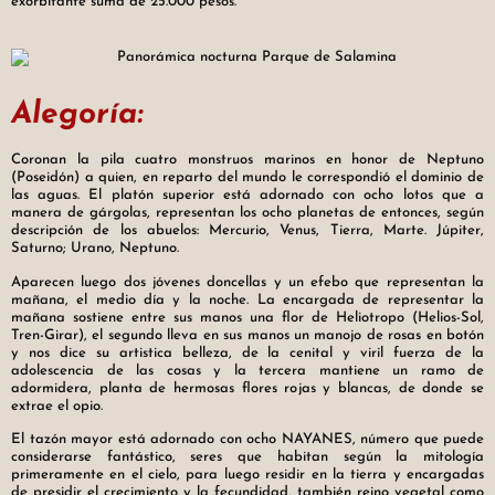
exorbitante suma de 25.000 pesos.
Alegoría:
Coronan la pila cuatro monstruos marinos en honor de Neptuno
(Poseidón) a quien, en reparto del mundo le correspondió el dominio de
las aguas. El platón superior está adornado con ocho lotos que a
manera de gárgolas, representan los ocho planetas de entonces, según
descripción de los abuelos: Mercurio, Venus, Tierra, Marte. Júpiter,
Saturno; Urano, Neptuno.
Aparecen luego dos jóvenes doncellas y un efebo que representan la
mañana, el medio día y la noche. La encargada de representar la
mañana sostiene entre sus manos una flor de Heliotropo (Helios-Sol,
Tren-Girar), el segundo lleva en sus manos un manojo de rosas en botón
y nos dice su artistica belleza, de la cenital y viril fuerza de la
adolescencia de las cosas y la tercera mantiene un ramo de
adormidera, planta de hermosas flores rojas y blancas, de donde se
extrae el opio.
El tazón mayor está adornado con ocho NAYANES, número que puede
considerarse fantástico, seres que habitan según la mitología
primeramente en el cielo, para luego residir en la tierra y encargadas
de presidir el crecimiento y la fecundidad, también reino vegetal como