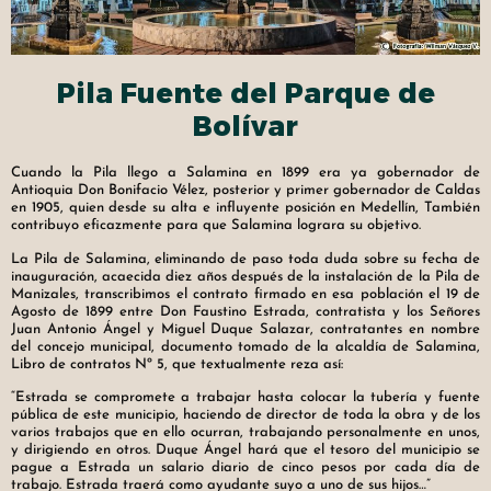
Pila Fuente del Parque de
Bolívar
Cuando la Pila llego a Salamina en 1899 era ya gobernador de
Antioquia Don Bonifacio Vélez, posterior y primer gobernador de Caldas
en 1905, quien desde su alta e influyente posición en Medellín, También
contribuyo eficazmente para que Salamina lograra su objetivo.
La Pila de Salamina, eliminando de paso toda duda sobre su fecha de
inauguración, acaecida diez años después de la instalación de la Pila de
Manizales, transcribimos el contrato firmado en esa población el 19 de
Agosto de 1899 entre Don Faustino Estrada, contratista y los Señores
Juan Antonio Ángel y Miguel Duque Salazar, contratantes en nombre
del concejo municipal, documento tomado de la alcaldía de Salamina,
Libro de contratos Nº 5, que textualmente reza así:
“Estrada se compromete a trabajar hasta colocar la tubería y fuente
pública de este municipio, haciendo de director de toda la obra y de los
varios trabajos que en ello ocurran, trabajando personalmente en unos,
y dirigiendo en otros. Duque Ángel hará que el tesoro del municipio se
pague a Estrada un salario diario de cinco pesos por cada día de
trabajo. Estrada traerá como ayudante suyo a uno de sus hijos…”