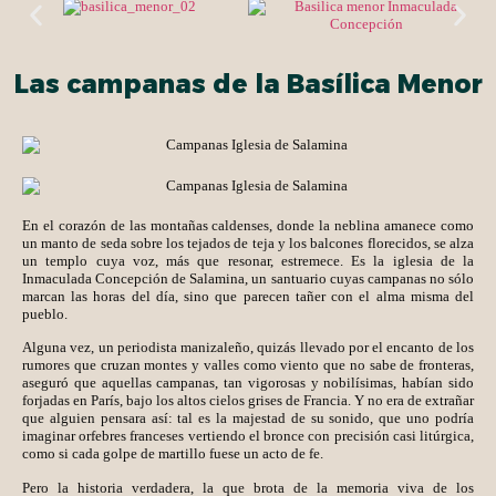
Las campanas de la Basílica Menor
En el corazón de las montañas caldenses, donde la neblina amanece como
un manto de seda sobre los tejados de teja y los balcones florecidos, se alza
un templo cuya voz, más que resonar, estremece. Es la iglesia de la
Inmaculada Concepción de Salamina, un santuario cuyas campanas no sólo
marcan las horas del día, sino que parecen tañer con el alma misma del
pueblo.
Alguna vez, un periodista manizaleño, quizás llevado por el encanto de los
rumores que cruzan montes y valles como viento que no sabe de fronteras,
aseguró que aquellas campanas, tan vigorosas y nobilísimas, habían sido
forjadas en París, bajo los altos cielos grises de Francia. Y no era de extrañar
que alguien pensara así: tal es la majestad de su sonido, que uno podría
imaginar orfebres franceses vertiendo el bronce con precisión casi litúrgica,
como si cada golpe de martillo fuese un acto de fe.
Pero la historia verdadera, la que brota de la memoria viva de los