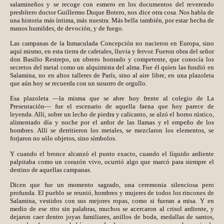
salamineños y se recoge con esmero en los documentos del reverendo
presbítero doctor Guillermo Duque Botero, nos dice otra cosa. Nos habla de
una historia más íntima, más nuestra. Más bella también, por estar hecha de
manos humildes, de devoción, y de fuego.
Las campanas de la Inmaculada Concepción no nacieron en Europa, sino
aquí mismo, en esta tierra de cafetales, lluvia y fervor. Fueron obra del señor
don Basilio Restrepo, un obrero honrado y competente, que conocía los
secretos del metal como un alquimista del alma. Fue él quien las fundió en
Salamina, no en altos talleres de París, sino al aire libre, en una plazoleta
que aún hoy se recuerda con un susurro de orgullo.
Esa plazoleta —la misma que se abre hoy frente al colegio de La
Presentación— fue el escenario de aquella faena que hoy parece de
leyenda. Allí, sobre un lecho de piedra y calicanto, se alzó el horno rústico,
alimentado día y noche por el ardor de las llamas y el empeño de los
hombres. Allí se derritieron los metales, se mezclaron los elementos, se
forjaron no sólo objetos, sino símbolos.
Y cuando el bronce alcanzó el punto exacto, cuando el líquido ardiente
palpitaba como un corazón vivo, ocurrió algo que marcó para siempre el
destino de aquellas campanas.
Dicen que fue un momento sagrado, una ceremonia silenciosa pero
profunda. El pueblo se reunió, hombres y mujeres de todos los rincones de
Salamina, vestidos con sus mejores ropas, como si fueran a misa. Y en
medio de ese rito sin palabras, muchos se acercaron al crisol ardiente, y
dejaron caer dentro joyas familiares, anillos de boda, medallas de santos,