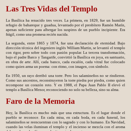
Las Tres Vidas del Templo
La Basílica ha renacido tres veces. La primera, en 1829, fue un humilde
refugio de bahareque y guadua, levantado por el presbítero Ramón Marín,
apenas suficiente para albergar los suspiros de un pueblo incipiente. Era
frágil, como una promesa recién nacida.
La segunda, entre 1865 y 1874, fue una declaración de eternidad. Bajo
dirección técnica del ingeniero inglés William Martin, se levantó el templo
con rigor, pero sobre todo con pasión popular. La tercera transformación,
bajo el padre Barco y Tangarife, convirtió la Basílica en joya, en santuario,
en obra de arte. Allí, cada banco, cada escalón, cada vitral fue colocado
como quien arma un poema: con ritmo, con imagen, con símbolo.
En 1950, un rayo derribó una torre. Pero los salamineños no se rindieron.
Como sus ancestros, reconstruyeron la torre piedra por piedra, como quien
recompone un corazón roto. Y en 1988, el Papa Juan Pablo II elevó el
templo a Basílica Menor, reconociendo no solo su belleza, sino su alma.
Faro de la Memoria
Hoy, la Basílica es mucho más que una estructura. Es el lugar donde el
pueblo se reconoce. En cada misa, en cada boda, en cada funeral, los
salamineños se reencuentran con lo sagrado y con lo humano. En Navidad,
cuando las velas iluminan el templo y el incienso se mezcla con el aroma