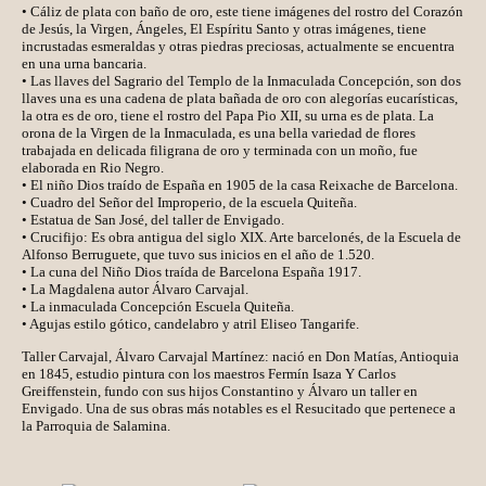
• Cáliz de plata con baño de oro, este tiene imágenes del rostro del Corazón
de Jesús, la Virgen, Ángeles, El Espíritu Santo y otras imágenes, tiene
incrustadas esmeraldas y otras piedras preciosas, actualmente se encuentra
en una urna bancaria.
• Las llaves del Sagrario del Templo de la Inmaculada Concepción, son dos
llaves una es una cadena de plata bañada de oro con alegorías eucarísticas,
la otra es de oro, tiene el rostro del Papa Pio XII, su urna es de plata. La
orona de la Virgen de la Inmaculada, es una bella variedad de flores
trabajada en delicada filigrana de oro y terminada con un moño, fue
elaborada en Rio Negro.
• El niño Dios traído de España en 1905 de la casa Reixache de Barcelona.
• Cuadro del Señor del Improperio, de la escuela Quiteña.
• Estatua de San José, del taller de Envigado.
• Crucifijo: Es obra antigua del siglo XIX. Arte barcelonés, de la Escuela de
Alfonso Berruguete, que tuvo sus inicios en el año de 1.520.
• La cuna del Niño Dios traída de Barcelona España 1917.
• La Magdalena autor Álvaro Carvajal.
• La inmaculada Concepción Escuela Quiteña.
• Agujas estilo gótico, candelabro y atril Eliseo Tangarife.
Taller Carvajal, Álvaro Carvajal Martínez: nació en Don Matías, Antioquia
en 1845, estudio pintura con los maestros Fermín Isaza Y Carlos
Greiffenstein, fundo con sus hijos Constantino y Álvaro un taller en
Envigado. Una de sus obras más notables es el Resucitado que pertenece a
la Parroquia de Salamina.