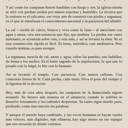
Y así como las campanas fueron fundidas con fuego y oro, la iglesia misma
se alzó con piedras unidas por manos expertas y humildes. La técnica que
la sostiene es el calicanto, ese viejo arte de construir con piedra y argamasa,
en el que se entrelazan el conocimiento ancestral y la paciencia del albañil.
La cal —óxido de calcio, blanca y viva como la luna— al mezclarse con
agua y arena, crea una sustancia que fija, que perdura. La piedra, ese canto
milenario, se acomoda sobre otra, y otra más, y así se levanta la obra. No es
una construcción rápida ni fácil. Es lenta, metódica, casi meditativa. Pero
cuando termina, es para siempre.
La argamasa, mezcla de cal, arena y agua, cubre las paredes, une ladrillos,
da forma a los sueños. Es el barro sagrado de la arquitectura, lo que une lo
pesado con lo frágil, lo frío con lo humano.
Así se levantó el templo. Con paciencia. Con manos callosas. Con
corazones llenos de fe. Cada piedra, cada muro, lleva el peso del tiempo y
la ligereza de la devoción.
Hoy, más de cien años después, las campanas de la Inmaculada siguen
sonando. Su bronce aún resuena en el amanecer, cuando la neblina se
disuelve lentamente y los cafetales despiertan. Su canto sigue siendo puro,
profundo, como una oración sin palabras.
Y aunque el mundo haya cambiado, y las voces humanas se hayan vuelto
más veloces, más digitales, más efímeras, hay algo eterno en ese repique
que nos recuerda de dónde venimos.