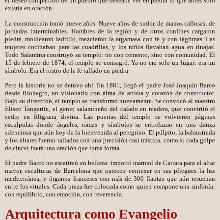
el deseo compartido de un pueblo que deseaba ver en piedra lo que antes solo
existía en oración.
La construcción tomó nueve años. Nueve años de sudor, de manos callosas, de
jornadas interminables. Hombres de la región y de otros confines cargaron
piedra, moldearon ladrillo, mezclaron la argamasa con fe y con lágrimas. Las
mujeres cocinaban para las cuadrillas, y los niños llevaban agua en tinajas.
Todo Salamina construyó su templo: no con cemento, sino con comunidad. El
15 de febrero de 1874, el templo se consagró. Ya no era solo un lugar: era un
símbolo. Era el rostro de la fe tallado en piedra.
Pero la historia no se detuvo ahí. En 1881, llegó el padre José Joaquín Barco
desde Rionegro, un visionario con alma de artista y corazón de constructor.
Bajo su dirección, el templo se transformó nuevamente. Se convocó al maestro
Eliseo Tangarife, el genio salamineño del calado en madera, que convirtió el
cedro en filigrana divina. Las puertas del templo se volvieron páginas
esculpidas donde ángeles, ramas y símbolos se entrelazan en una danza
silenciosa que aún hoy da la bienvenida al peregrino. El púlpito, la balaustrada
y los altares fueron tallados con una precisión casi mística, como si cada golpe
de cincel fuera una oración que toma forma.
El padre Barco no escatimó en belleza: importó mármol de Carrara para el altar
mayor, esculturas de Barcelona que parecen contener en sus pliegues la luz
mediterránea, y órganos franceses con más de 300 flautas que aún resuenan
entre los vitrales. Cada pieza fue colocada como quien compone una sinfonía:
con equilibrio, con emoción, con reverencia.
Arquitectura como Evangelio