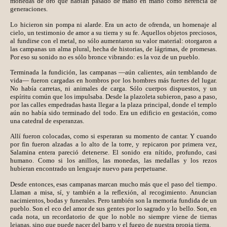
monedas de oro que habían pasado de mano en mano como herencia de
generaciones.
Lo hicieron sin pompa ni alarde. Era un acto de ofrenda, un homenaje al
cielo, un testimonio de amor a su tierra y su fe. Aquellos objetos preciosos,
al fundirse con el metal, no sólo aumentaron su valor material: otorgaron a
las campanas un alma plural, hecha de historias, de lágrimas, de promesas.
Por eso su sonido no es sólo bronce vibrando: es la voz de un pueblo.
Terminada la fundición, las campanas —aún calientes, aún temblando de
vida— fueron cargadas en hombros por los hombres más fuertes del lugar.
No había carretas, ni animales de carga. Sólo cuerpos dispuestos, y un
espíritu común que los impulsaba. Desde la plazoleta subieron, paso a paso,
por las calles empedradas hasta llegar a la plaza principal, donde el templo
aún no había sido terminado del todo. Era un edificio en gestación, como
una catedral de esperanzas.
Allí fueron colocadas, como si esperaran su momento de cantar. Y cuando
por fin fueron alzadas a lo alto de la torre, y repicaron por primera vez,
Salamina entera pareció detenerse. El sonido era nítido, profundo, casi
humano. Como si los anillos, las monedas, las medallas y los rezos
hubieran encontrado un lenguaje nuevo para perpetuarse.
Desde entonces, esas campanas marcan mucho más que el paso del tiempo.
Llaman a misa, sí, y también a la reflexión, al recogimiento. Anuncian
nacimientos, bodas y funerales. Pero también son la memoria fundida de un
pueblo. Son el eco del amor de sus gentes por lo sagrado y lo bello. Son, en
cada nota, un recordatorio de que lo noble no siempre viene de tierras
lejanas, sino que puede nacer del barro y el fuego de nuestra propia tierra.