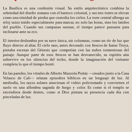
La Basílica es una confesión visual. Su estilo arquitectónico combina la
sobriedad del diseño romano con el barroco colonial, y sus tres torres se elevan
como una trinidad de piedra que custodia los cielos. La torre central alberga un
reloj suizo traído especialmente para marcar, no solo las horas, sino los latidos
del pueblo. Cuando sus campanas suenan, el tiempo parece pausarse para
inclinarse ante su eco.
El interior deslumbra por su nave única, sin columnas, como un río de luz que
fluye directo al altar. El cielo raso, antes decorado con frescos de Isaías Troya,
pintaba escenas del Génesis que competían con las nubes tormentosas del
paisaje. Aunque parte de esos frescos se han desvanecido, su espíritu aún
sobrevive en los silencios del techo, donde la imaginación del visitante
completa lo que el tiempo borró.
En las paredes, los vitrales de Alberto Mazzola Portáz —creados junto a la Casa
Velasco de Cali— relatan episodios bíblicos en un lenguaje de luz. Al
mediodía, los rayos solares atraviesan el vidrio policromado y convierten el
suelo en una alfombra sagrada de fuego y color. Es como si el templo se
encendiera desde dentro, como si Dios pintara su presencia cada día con
pinceladas de luz.