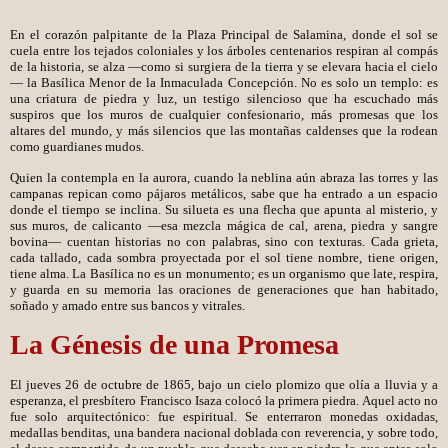
En el corazón palpitante de la Plaza Principal de Salamina, donde el sol se
cuela entre los tejados coloniales y los árboles centenarios respiran al compás
de la historia, se alza —como si surgiera de la tierra y se elevara hacia el cielo
— la Basílica Menor de la Inmaculada Concepción. No es solo un templo: es
una criatura de piedra y luz, un testigo silencioso que ha escuchado más
suspiros que los muros de cualquier confesionario, más promesas que los
altares del mundo, y más silencios que las montañas caldenses que la rodean
como guardianes mudos.
Quien la contempla en la aurora, cuando la neblina aún abraza las torres y las
campanas repican como pájaros metálicos, sabe que ha entrado a un espacio
donde el tiempo se inclina. Su silueta es una flecha que apunta al misterio, y
sus muros, de calicanto —esa mezcla mágica de cal, arena, piedra y sangre
bovina— cuentan historias no con palabras, sino con texturas. Cada grieta,
cada tallado, cada sombra proyectada por el sol tiene nombre, tiene origen,
tiene alma. La Basílica no es un monumento; es un organismo que late, respira,
y guarda en su memoria las oraciones de generaciones que han habitado,
soñado y amado entre sus bancos y vitrales.
La Génesis de una Promesa
El jueves 26 de octubre de 1865, bajo un cielo plomizo que olía a lluvia y a
esperanza, el presbítero Francisco Isaza colocó la primera piedra. Aquel acto no
fue solo arquitectónico: fue espiritual. Se enterraron monedas oxidadas,
medallas benditas, una bandera nacional doblada con reverencia, y sobre todo,