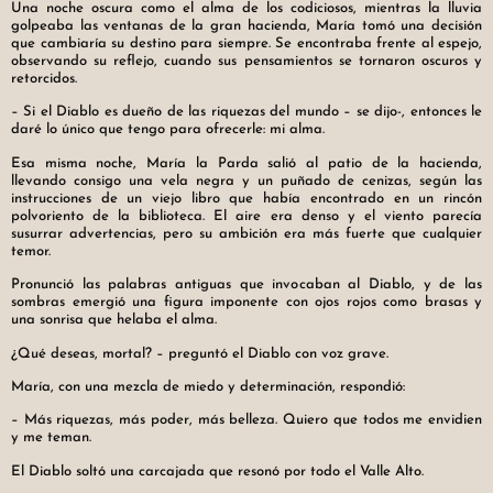
Una noche oscura como el alma de los codiciosos, mientras la lluvia
golpeaba las ventanas de la gran hacienda, María tomó una decisión
que cambiaría su destino para siempre. Se encontraba frente al espejo,
observando su reflejo, cuando sus pensamientos se tornaron oscuros y
retorcidos.
– Si el Diablo es dueño de las riquezas del mundo – se dijo-, entonces le
daré lo único que tengo para ofrecerle: mi alma.
Esa misma noche, María la Parda salió al patio de la hacienda,
llevando consigo una vela negra y un puñado de cenizas, según las
instrucciones de un viejo libro que había encontrado en un rincón
polvoriento de la biblioteca. El aire era denso y el viento parecía
susurrar advertencias, pero su ambición era más fuerte que cualquier
temor.
Pronunció las palabras antiguas que invocaban al Diablo, y de las
sombras emergió una figura imponente con ojos rojos como brasas y
una sonrisa que helaba el alma.
¿Qué deseas, mortal? – preguntó el Diablo con voz grave.
María, con una mezcla de miedo y determinación, respondió:
– Más riquezas, más poder, más belleza. Quiero que todos me envidien
y me teman.
El Diablo soltó una carcajada que resonó por todo el Valle Alto.