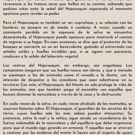
reverencia a los troncos secos que hallan en su camino, sabiendo que
podrían estar ante la señal del Hojarasquín esperando el momento
oportuno para revelar su poder.
Pero el Hojarasquín es también un ser caprichoso, y su relación con los
hombres no siempre es de miedo o condena. A veces, cuando un
caminante perdido en la espesura de la selva se encuentra
desorientado, el Hojarasquín puede aparecer para mostrarle el camino
de regreso a su hogar. En esas ocasiones, se dice que el protector de los
bosques se convierte en un ser benevolente, guiando al extraviado con
señales sutiles y huellas invisibles que, si se siguen con paciencia,
conducen a la salida del laberinto vegetal.
Los rastros del Hojarasquín, sin embargo, son engañosos. Los
campesinos aseguran que sus huellas nunca son claras, y que a menudo
se asemejan a las de animales como el venado o la danta, con la
intención de despistar a los cazadores que osan adentrarse en su
territorio. Con esto, el Hojarasquín del Monte no solo protege la vida de
los animales, sino que también juega al escondite con aquellos que
buscan dominar la naturaleza a través de la caza y la destrucción.
En cada rincón de la selva, en cada rincón olvidado de las montañas, se
susurran historias sobre El Hojarasquín, el guardián de los secretos de la
tierra, cuyas huellas solo los más sabios pueden interpretar. Su
existencia, entre lo real y lo mítico, sigue siendo un recordatorio de la
fuerza indomable de la naturaleza y del equilibrio que debe respetarse
para que el mundo siga girando en armonía. Y aquellos que se atreven
a caminar por los senderos del monte lo hacen con el respeto de quien