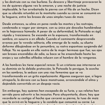
y los destruía con su risa burlona. Su descaro y libertinaje provocaron la
ira de quienes alguna vez la amaron, y una noche de justicia
implacable, le fue arrebatada la pierna con el filo de un hacha. Dicen
que su alarido retumbó en la montaña cuando su carne se consumió en
la hoguera, entre las brasas de unas simples tusas de maíz.
Desde entonces, su alma en pena ronda los montes y los rastrojos,
condenada a vagar por siempre, con su único pie descalzo hundiéndose
en la hojarasca húmeda. A pesar de su deformidad, la Patasola es ágil,
rápida y traicionera. Se esconde en la espesura, transformada en
sombra, en susurro o en silbido. Cuando el caminante desprevenido
avanza por la vereda solitaria, ella emerge de la nada, su silueta
deforme dibujándose en la penumbra, su rostro espantoso surgiendo del
follaje. Ya no queda en ella rastro de la mujer hermosa que fue; sus ojos
son brasas encendidas de odio, su boca se ha ensanchado hasta las
orejas y sus colmillos afilados relucen con el hambre de la venganza.
A los hombres les tiene especial rencor. Si un cristiano osa internarse en
su dominio sin la debida protección, la Patasola lo persigue, lo acecha
en las sombras, lo seduce con una risa femenina que se va
transformando en un grito espeluznante. Algunos aseguran que, si logra
atraparlo, lo devora con su boca monstruosa, arrancándole el alma y
dejándolo convertido en un despojo vacío.
Sin embargo, hay quienes han escapado de su furia, y sus relatos han
servido para advertir a los incautos. Para ahuyentarla, dicen, hay que
recordarle su castigo: el hacha que cercenó su pierna, la tusa de maíz
que la avivó en la hoguera y la candela que consumió su carne. La