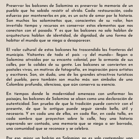
Preservar los balcones de Salamina es preservar la memoria de un
pueblo que ha sabido resistir al olvido. Cada restauración, cada
esfuerzo por mantenerlos en pie, es un acto de amor por la historia.
Son muchos los salamineños que, conscientes de su valor, han
invertido tiempo y recursos en conservar estos elementos que nos
conectan con el pasado. Y es que los balcones no solo hablan de
arquitectura: hablan de identidad, de dignidad, de una forma de
habitar el mundo que se niega a desaparecer.
El valor cultural de estos balcones ha trascendido las fronteras del
municipio. Visitantes de todo el país —y del mundo— llegan a
Salamina atraídos por su encanto colonial, por la armonía de sus
calles, por la calidez de su gente. Los balcones se convierten en
postales vivas, en motivos de fotografía, en inspiración para artistas
y escritores. Son, sin duda, uno de los grandes atractivos turísticos
del pueblo, pero también son mucho más: son símbolos de una
Colombia profunda, silenciosa, que aún conserva su esencia.
En tiempos donde la modernidad amenaza con uniformar los
paisajes, los balcones de Salamina se alzan como una declaración de
autenticidad. Son prueba de que la tradición puede convivir con el
presente, de que lo antiguo puede seguir siendo bello, útil y
necesario. Y en cada uno de ellos, en cada flor, en cada talla, en
cada sombra que proyectan sobre la calle, hay una historia
esperando ser contada, una memoria que se niega a ser borrada,
una comunidad que se reconoce y se celebra.
Por eso, mirar un balcón en Salamina no es solo contemplar una