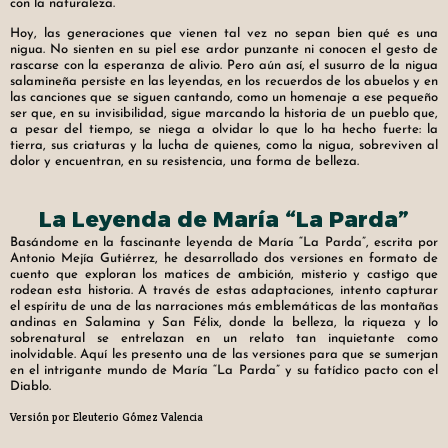
con la naturaleza.
Hoy, las generaciones que vienen tal vez no sepan bien qué es una
nigua. No sienten en su piel ese ardor punzante ni conocen el gesto de
rascarse con la esperanza de alivio. Pero aún así, el susurro de la nigua
salamineña persiste en las leyendas, en los recuerdos de los abuelos y en
las canciones que se siguen cantando, como un homenaje a ese pequeño
ser que, en su invisibilidad, sigue marcando la historia de un pueblo que,
a pesar del tiempo, se niega a olvidar lo que lo ha hecho fuerte: la
tierra, sus criaturas y la lucha de quienes, como la nigua, sobreviven al
dolor y encuentran, en su resistencia, una forma de belleza.
La Leyenda de María “La Parda”
Basándome en la fascinante leyenda de María “La Parda”, escrita por
Antonio Mejía Gutiérrez, he desarrollado dos versiones en formato de
cuento que exploran los matices de ambición, misterio y castigo que
rodean esta historia. A través de estas adaptaciones, intento capturar
el espíritu de una de las narraciones más emblemáticas de las montañas
andinas en Salamina y San Félix, donde la belleza, la riqueza y lo
sobrenatural se entrelazan en un relato tan inquietante como
inolvidable. Aquí les presento una de las versiones para que se sumerjan
en el intrigante mundo de María “La Parda” y su fatídico pacto con el
Diablo.
Versión por Eleuterio Gómez Valencia