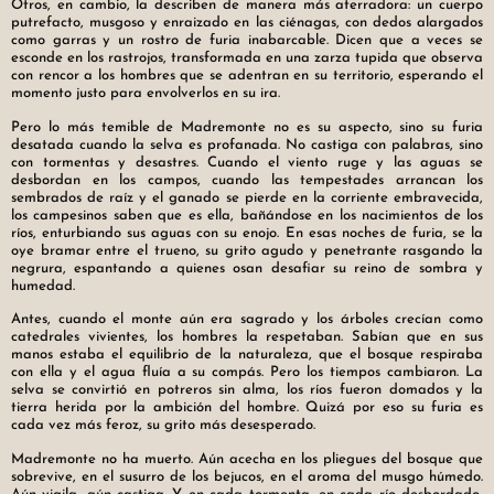
Otros, en cambio, la describen de manera más aterradora: un cuerpo
putrefacto, musgoso y enraizado en las ciénagas, con dedos alargados
como garras y un rostro de furia inabarcable. Dicen que a veces se
esconde en los rastrojos, transformada en una zarza tupida que observa
con rencor a los hombres que se adentran en su territorio, esperando el
momento justo para envolverlos en su ira.
Pero lo más temible de Madremonte no es su aspecto, sino su furia
desatada cuando la selva es profanada. No castiga con palabras, sino
con tormentas y desastres. Cuando el viento ruge y las aguas se
desbordan en los campos, cuando las tempestades arrancan los
sembrados de raíz y el ganado se pierde en la corriente embravecida,
los campesinos saben que es ella, bañándose en los nacimientos de los
ríos, enturbiando sus aguas con su enojo. En esas noches de furia, se la
oye bramar entre el trueno, su grito agudo y penetrante rasgando la
negrura, espantando a quienes osan desafiar su reino de sombra y
humedad.
Antes, cuando el monte aún era sagrado y los árboles crecían como
catedrales vivientes, los hombres la respetaban. Sabían que en sus
manos estaba el equilibrio de la naturaleza, que el bosque respiraba
con ella y el agua fluía a su compás. Pero los tiempos cambiaron. La
selva se convirtió en potreros sin alma, los ríos fueron domados y la
tierra herida por la ambición del hombre. Quizá por eso su furia es
cada vez más feroz, su grito más desesperado.
Madremonte no ha muerto. Aún acecha en los pliegues del bosque que
sobrevive, en el susurro de los bejucos, en el aroma del musgo húmedo.