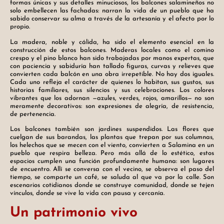
formas únicas y sus detalles minuciosos, los balcones salamineños no
solo embellecen las fachadas: narran la vida de un pueblo que ha
sabido conservar su alma a través de la artesanía y el afecto por lo
propio.
La madera, noble y cálida, ha sido el elemento esencial en la
construcción de estos balcones. Maderas locales como el comino
crespo y el pino blanco han sido trabajadas por manos expertas, que
con paciencia y sabiduría han tallado figuras, curvas y relieves que
convierten cada balcón en una obra irrepetible. No hay dos iguales.
Cada uno refleja el carácter de quienes lo habitan, sus gustos, sus
historias familiares, sus silencios y sus celebraciones. Los colores
vibrantes que los adornan —azules, verdes, rojos, amarillos— no son
meramente decorativos: son expresiones de alegría, de resistencia,
de pertenencia.
Los balcones también son jardines suspendidos. Las flores que
cuelgan de sus barandas, las plantas que trepan por sus columnas,
los helechos que se mecen con el viento, convierten a Salamina en un
pueblo que respira belleza. Pero más allá de lo estético, estos
espacios cumplen una función profundamente humana: son lugares
de encuentro. Allí se conversa con el vecino, se observa el paso del
tiempo, se comparte un café, se saluda al que va por la calle. Son
escenarios cotidianos donde se construye comunidad, donde se tejen
vínculos, donde se vive la vida con pausa y cercanía.
Un patrimonio vivo