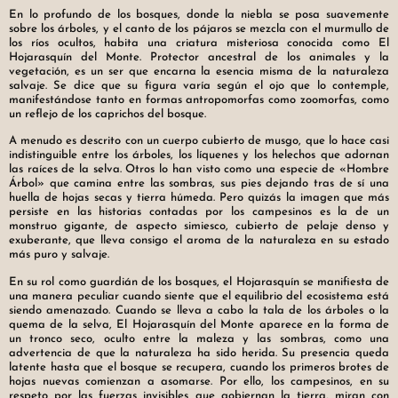
En lo profundo de los bosques, donde la niebla se posa suavemente
sobre los árboles, y el canto de los pájaros se mezcla con el murmullo de
los ríos ocultos, habita una criatura misteriosa conocida como El
Hojarasquín del Monte. Protector ancestral de los animales y la
vegetación, es un ser que encarna la esencia misma de la naturaleza
salvaje. Se dice que su figura varía según el ojo que lo contemple,
manifestándose tanto en formas antropomorfas como zoomorfas, como
un reflejo de los caprichos del bosque.
A menudo es descrito con un cuerpo cubierto de musgo, que lo hace casi
indistinguible entre los árboles, los líquenes y los helechos que adornan
las raíces de la selva. Otros lo han visto como una especie de «Hombre
Árbol» que camina entre las sombras, sus pies dejando tras de sí una
huella de hojas secas y tierra húmeda. Pero quizás la imagen que más
persiste en las historias contadas por los campesinos es la de un
monstruo gigante, de aspecto simiesco, cubierto de pelaje denso y
exuberante, que lleva consigo el aroma de la naturaleza en su estado
más puro y salvaje.
En su rol como guardián de los bosques, el Hojarasquín se manifiesta de
una manera peculiar cuando siente que el equilibrio del ecosistema está
siendo amenazado. Cuando se lleva a cabo la tala de los árboles o la
quema de la selva, El Hojarasquín del Monte aparece en la forma de
un tronco seco, oculto entre la maleza y las sombras, como una
advertencia de que la naturaleza ha sido herida. Su presencia queda
latente hasta que el bosque se recupera, cuando los primeros brotes de
hojas nuevas comienzan a asomarse. Por ello, los campesinos, en su
respeto por las fuerzas invisibles que gobiernan la tierra, miran con