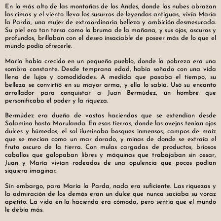
En lo más alto de las montañas de los Andes, donde las nubes abrazan
las cimas y el viento lleva los susurros de leyendas antiguas, vivía María
la Parda, una mujer de extraordinaria belleza y ambición desmesurada.
Su piel era tan tersa como la bruma de la mañana, y sus ojos, oscuros y
profundos, brillaban con el deseo insaciable de poseer más de lo que el
mundo podía ofrecerle.
María había crecido en un pequeño pueblo, donde la pobreza era una
sombra constante. Desde temprana edad, había soñado con una vida
llena de lujos y comodidades. A medida que pasaba el tiempo, su
belleza se convirtió en su mayor arma, y ella lo sabía. Usó su encanto
arrollador para conquistar a Juan Bermúdez, un hombre que
personificaba el poder y la riqueza.
Bermúdez era dueño de vastas haciendas que se extendían desde
Salamina hasta Marulanda. En esas tierras, donde las ovejas tenían ojos
dulces y húmedos, el sol iluminaba bosques inmensos, campos de maíz
que se mecían como un mar dorado, y minas de donde se extraía el
fruto oscuro de la tierra. Con mulas cargadas de productos, briosos
caballos que galopaban libres y máquinas que trabajaban sin cesar,
Juan y María vivían rodeados de una opulencia que pocos podían
siquiera imaginar.
Sin embargo, para María la Parda, nada era suficiente. Las riquezas y
la admiración de los demás eran un dulce que nunca saciaba su voraz
apetito. La vida en la hacienda era cómoda, pero sentía que el mundo
le debía más.