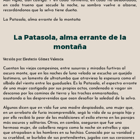
Aún vigila, aún castiga. Y en cada tormenta, en cada río desbordado,
en cada trueno que sacude la noche, su sombra vuelve a alzarse,
recordándonos que la selva tiene dueña.
La Patasola, alma errante de la montaña
La Patasola, alma errante de la
montaña
Versión por Eleuterio Gómez Valencia
Cuentan los viejos campesinos, entre susurros y miradas furtivas al
oscuro monte, que en las noches de luna velada se escucha un quejido
lastimero, un lamento de ultratumba que atraviesa la espesura como el
silbido del viento entre los guaduales. Es la Patasola, el espectro errante
de una mujer castigada por sus propios actos, condenada a vagar sin
descanso por los caminos de tierra y las trochas enmarañadas,
asustando a los desprevenidos que osan desafiar la soledad de la selva.
Algunos dicen que en vida fue una madre despiadada, una mujer que,
en un arrebato de furia incomprensible, segó la vida de su propio hijo y
por ello recibió la peor de las maldiciones: el exilio eterno en los parajes
más oscuros y solitarios. Otros, en cambio, aseguran que fue una
hermosa mujer, de cabellera negra como la noche sin estrellas y ojos
que atrapaban a los hombres en su hechizo. Conocida por su vanidad y
su crueldad, se burlaba de sus pretendientes, jugaba con sus corazones