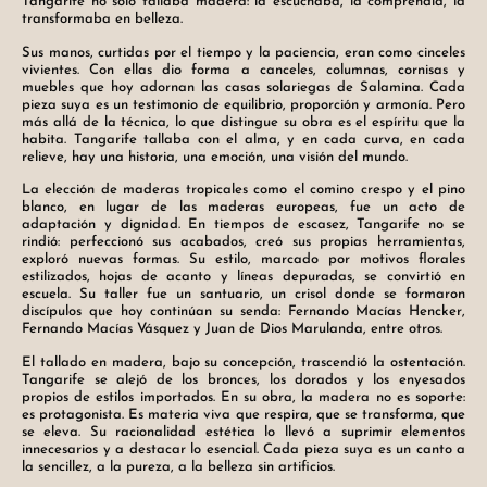
Tangarife no solo tallaba madera: la escuchaba, la comprendía, la
transformaba en belleza.
Sus manos, curtidas por el tiempo y la paciencia, eran como cinceles
vivientes. Con ellas dio forma a canceles, columnas, cornisas y
muebles que hoy adornan las casas solariegas de Salamina. Cada
pieza suya es un testimonio de equilibrio, proporción y armonía. Pero
más allá de la técnica, lo que distingue su obra es el espíritu que la
habita. Tangarife tallaba con el alma, y en cada curva, en cada
relieve, hay una historia, una emoción, una visión del mundo.
La elección de maderas tropicales como el comino crespo y el pino
blanco, en lugar de las maderas europeas, fue un acto de
adaptación y dignidad. En tiempos de escasez, Tangarife no se
rindió: perfeccionó sus acabados, creó sus propias herramientas,
exploró nuevas formas. Su estilo, marcado por motivos florales
estilizados, hojas de acanto y líneas depuradas, se convirtió en
escuela. Su taller fue un santuario, un crisol donde se formaron
discípulos que hoy continúan su senda: Fernando Macías Hencker,
Fernando Macías Vásquez y Juan de Dios Marulanda, entre otros.
El tallado en madera, bajo su concepción, trascendió la ostentación.
Tangarife se alejó de los bronces, los dorados y los enyesados
propios de estilos importados. En su obra, la madera no es soporte:
es protagonista. Es materia viva que respira, que se transforma, que
se eleva. Su racionalidad estética lo llevó a suprimir elementos
innecesarios y a destacar lo esencial. Cada pieza suya es un canto a
la sencillez, a la pureza, a la belleza sin artificios.