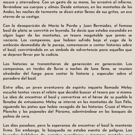
oscura y aterradora. Con un gesto de su mano, los arrastró al infierno,
llevándose sus cuerpos y almas. Desde entonces, en las montañas de los
Andes, las noches de tormenta se dicen estar llenas de sus gritos, un eco
eterno de su castigo.
Con la desaparición de María la Parda y Juan Bermúdez, el famoso
baúl de plata se convirtió en leyenda. Se decía que estaba escondido en
algún lugar de las montañas, un tesoro inagotable que jamás se
vaciaría. Los campesinos, que habían sufrido bajo el yugo de la
ambición desmedida de la pareja, comenzaron a contar historias sobre
el baúl, convirtiéndolo en un símbolo de advertencia para aquellos que
se dejaran llevar por la codicia.
Las historias se transmitieron de generación en generación. Los
campesinos, en tardes de lluvia o noches de luna llena, se reunían
alrededor del fuego para contar la historia y especular sobre el
paradero del baúl.
Entre ellos, un joven aventurero de espíritu inquieto llamado Meloy
escuchó tantas veces el relato que decidió buscar el tesoro por sí mismo.
La idea de encontrar el baúl y convertirse en el héroe de su pueblo lo
llenaba de entusiasmo. Meloy se internó en las montañas de San Félix,
siguiendo las pistas que había recogido de las historias. Cruzó el Morro
Plancho y los pajonales del Páramo, adentrándose en los bosques de
palma de cera.
Los días pasaban, pero la esperanza de encontrar el baúl lo mantenía
firme. Sin embargo, la búsqueda no estaba exenta de peligros. Las