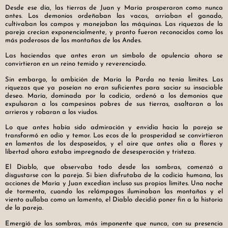
Desde ese día, las tierras de Juan y María prosperaron como nunca
antes. Los demonios ordeñaban las vacas, arriaban el ganado,
cultivaban los campos y manejaban las máquinas. Las riquezas de la
pareja crecían exponencialmente, y pronto fueron reconocidos como los
más poderosos de las montañas de los Andes.
Las haciendas que antes eran un símbolo de opulencia ahora se
convirtieron en un reino temido y reverenciado.
Sin embargo, la ambición de María la Parda no tenía límites. Las
riquezas que ya poseían no eran suficientes para saciar su insaciable
deseo. María, dominada por la codicia, ordenó a los demonios que
expulsaran a los campesinos pobres de sus tierras, asaltaran a los
arrieros y robaran a los viudos.
Lo que antes había sido admiración y envidia hacia la pareja se
transformó en odio y temor. Los ecos de la prosperidad se convirtieron
en lamentos de los desposeídos, y el aire que antes olía a flores y
libertad ahora estaba impregnado de desesperación y tristeza.
El Diablo, que observaba todo desde las sombras, comenzó a
disgustarse con la pareja. Si bien disfrutaba de la codicia humana, las
acciones de María y Juan excedían incluso sus propios límites. Una noche
de tormenta, cuando los relámpagos iluminaban las montañas y el
viento aullaba como un lamento, el Diablo decidió poner fin a la historia
de la pareja.
Emergió de las sombras, más imponente que nunca, con su presencia