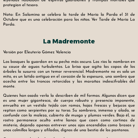
leyendas hablaban de espíritus guardianes y trampas mortales que
protegían el tesoro.
Nota: En Salamina se celebra la tarde de María la Parda el 31 de
Octubre que es una celebración para los niños. Ver Tarde de María La
Parda.
La Madremonte
Versión por Eleuterio Gómez Valencia
Los bosques la guardan en su pecho más oscuro. Los ríos la nombran en
su cauce de aguas turbulentas. La brisa que agita las copas de los
árboles la susurra con un temor reverencial. Madremonte no es solo un
mito, es un latido antiguo en el corazón de la espesura, una sombra que
acecha entre los troncos retorcidos y las marañas indescifrables del
monte.
Quienes han osado verla la describen de mil formas. Algunos dicen que
es una mujer gigantesca, de cuerpo robusto y presencia imponente,
envuelta en un vestido tejido con ramas, hojas frescas y bejucos que
reptan como serpientes por su torso. Su sombrero, inmenso y alado, se
confunde con la maleza, cubierto de musgo y plumas verdes. Bajo él, su
rostro permanece oculto entre lianas que caen como cortinas de
misterio, dejando apenas entrever unos ojos encendidos como brasas y
unos colmillos largos y afilados, dignos de una bestia de los pantanos.