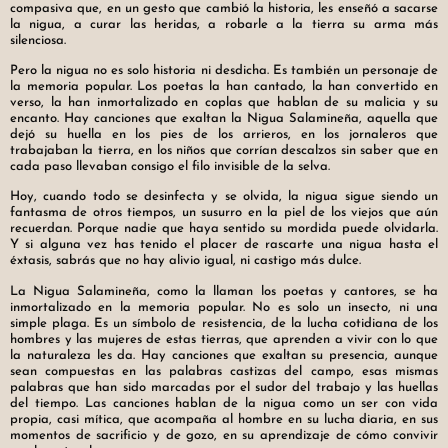
compasiva que, en un gesto que cambió la historia, les enseñó a sacarse
la nigua, a curar las heridas, a robarle a la tierra su arma más
silenciosa.
Pero la nigua no es solo historia ni desdicha. Es también un personaje de
la memoria popular. Los poetas la han cantado, la han convertido en
verso, la han inmortalizado en coplas que hablan de su malicia y su
encanto. Hay canciones que exaltan la Nigua Salamineña, aquella que
dejó su huella en los pies de los arrieros, en los jornaleros que
trabajaban la tierra, en los niños que corrían descalzos sin saber que en
cada paso llevaban consigo el filo invisible de la selva.
Hoy, cuando todo se desinfecta y se olvida, la nigua sigue siendo un
fantasma de otros tiempos, un susurro en la piel de los viejos que aún
recuerdan. Porque nadie que haya sentido su mordida puede olvidarla.
Y si alguna vez has tenido el placer de rascarte una nigua hasta el
éxtasis, sabrás que no hay alivio igual, ni castigo más dulce.
La Nigua Salamineña, como la llaman los poetas y cantores, se ha
inmortalizado en la memoria popular. No es solo un insecto, ni una
simple plaga. Es un símbolo de resistencia, de la lucha cotidiana de los
hombres y las mujeres de estas tierras, que aprenden a vivir con lo que
la naturaleza les da. Hay canciones que exaltan su presencia, aunque
sean compuestas en las palabras castizas del campo, esas mismas
palabras que han sido marcadas por el sudor del trabajo y las huellas
del tiempo. Las canciones hablan de la nigua como un ser con vida
propia, casi mítica, que acompaña al hombre en su lucha diaria, en sus
momentos de sacrificio y de gozo, en su aprendizaje de cómo convivir