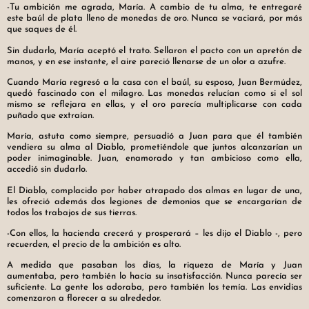
-Tu ambición me agrada, María. A cambio de tu alma, te entregaré
este baúl de plata lleno de monedas de oro. Nunca se vaciará, por más
que saques de él.
Sin dudarlo, María aceptó el trato. Sellaron el pacto con un apretón de
manos, y en ese instante, el aire pareció llenarse de un olor a azufre.
Cuando María regresó a la casa con el baúl, su esposo, Juan Bermúdez,
quedó fascinado con el milagro. Las monedas relucían como si el sol
mismo se reflejara en ellas, y el oro parecía multiplicarse con cada
puñado que extraían.
María, astuta como siempre, persuadió a Juan para que él también
vendiera su alma al Diablo, prometiéndole que juntos alcanzarían un
poder inimaginable. Juan, enamorado y tan ambicioso como ella,
accedió sin dudarlo.
El Diablo, complacido por haber atrapado dos almas en lugar de una,
les ofreció además dos legiones de demonios que se encargarían de
todos los trabajos de sus tierras.
-Con ellos, la hacienda crecerá y prosperará – les dijo el Diablo -, pero
recuerden, el precio de la ambición es alto.
A medida que pasaban los días, la riqueza de María y Juan
aumentaba, pero también lo hacía su insatisfacción. Nunca parecía ser
suficiente. La gente los adoraba, pero también los temía. Las envidias
comenzaron a florecer a su alrededor.