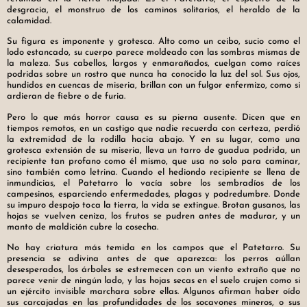
desgracia, el monstruo de los caminos solitarios, el heraldo de la
calamidad.
Su figura es imponente y grotesca. Alto como un ceibo, sucio como el
lodo estancado, su cuerpo parece moldeado con las sombras mismas de
la maleza. Sus cabellos, largos y enmarañados, cuelgan como raíces
podridas sobre un rostro que nunca ha conocido la luz del sol. Sus ojos,
hundidos en cuencas de miseria, brillan con un fulgor enfermizo, como si
ardieran de fiebre o de furia.
Pero lo que más horror causa es su pierna ausente. Dicen que en
tiempos remotos, en un castigo que nadie recuerda con certeza, perdió
la extremidad de la rodilla hacia abajo. Y en su lugar, como una
grotesca extensión de su miseria, lleva un tarro de guadua podrida, un
recipiente tan profano como él mismo, que usa no solo para caminar,
sino también como letrina. Cuando el hediondo recipiente se llena de
inmundicias, el Patetarro lo vacía sobre los sembradíos de los
campesinos, esparciendo enfermedades, plagas y podredumbre. Donde
su impuro despojo toca la tierra, la vida se extingue. Brotan gusanos, las
hojas se vuelven ceniza, los frutos se pudren antes de madurar, y un
manto de maldición cubre la cosecha.
No hay criatura más temida en los campos que el Patetarro. Su
presencia se adivina antes de que aparezca: los perros aúllan
desesperados, los árboles se estremecen con un viento extraño que no
parece venir de ningún lado, y las hojas secas en el suelo crujen como si
un ejército invisible marchara sobre ellas. Algunos afirman haber oído
sus carcajadas en las profundidades de los socavones mineros, o sus