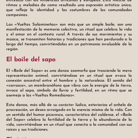
entrelaza con las influencias africanas y europeas. Esta mezcla de
ritmos y melodías da como resultado una expresión artística única,
que refleja la identidad y las costumbres de las comunidades
campesinas.
Las «Vueltas Salamineñas» son más que un simple baile; son una
manifestación de la memoria colectiva, un ritual que celebra la vida
y el amor en el contexto rural. A través de sus movimientos y su
música, se transmiten historias y tradiciones que han perdurado a lo
largo del tiempo, convirtiéndolas en un patrimonio invaluable de la
región.
El baile del sapo
El «Baile del Sapo» es una danza zoomorfa que trasciende la mera
representación animal, convirtiéndose en un ritual que evoca la
conexión ancestral entre el hombre y la naturaleza. El sonido del
«corrosco», un membranófono que vibra con la energía de la tierra,
invoca al sapo, símbolo de lluvia y fertilidad, en un ritmo que se
asemeja a las «Vueltas Remedianas».
Esta danza, más allá de su carácter lúdico, exterioriza el anhelo de
procreación, un deseo arraigado en la esencia misma de la vida. Con
un sentido del humor picaresco, característico del caldense, el «Baile
del Sapo» celebra la fertilidad de la tierra y la abundancia de la
vida, convirtiéndose en un ritual que conecta a la comunidad con sus
raíces y sus tradiciones.