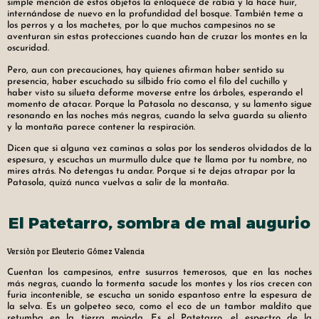
simple mención de estos objetos la enloquece de rabia y la hace huir,
internándose de nuevo en la profundidad del bosque. También teme a
los perros y a los machetes, por lo que muchos campesinos no se
aventuran sin estas protecciones cuando han de cruzar los montes en la
oscuridad.
Pero, aun con precauciones, hay quienes afirman haber sentido su
presencia, haber escuchado su silbido frío como el filo del cuchillo y
haber visto su silueta deforme moverse entre los árboles, esperando el
momento de atacar. Porque la Patasola no descansa, y su lamento sigue
resonando en las noches más negras, cuando la selva guarda su aliento
y la montaña parece contener la respiración.
Dicen que si alguna vez caminas a solas por los senderos olvidados de la
espesura, y escuchas un murmullo dulce que te llama por tu nombre, no
mires atrás. No detengas tu andar. Porque si te dejas atrapar por la
Patasola, quizá nunca vuelvas a salir de la montaña.
El Patetarro, sombra de mal augurio
Versiòn por Eleuterio Gómez Valencia
Cuentan los campesinos, entre susurros temerosos, que en las noches
más negras, cuando la tormenta sacude los montes y los ríos crecen con
furia incontenible, se escucha un sonido espantoso entre la espesura de
la selva. Es un golpeteo seco, como el eco de un tambor maldito que
retumba en la tierra mojada. Es el Patetarro, el espectro de la