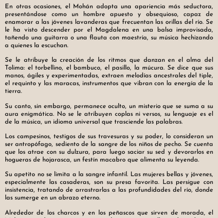
En otras ocasiones, el Mohán adopta una apariencia más seductora,
presentándose como un hombre apuesto y obsequioso, capaz de
enamorar a las jóvenes lavanderas que frecuentan las orillas del río. Se
le ha visto descender por el Magdalena en una balsa improvisada,
tañendo una guitarra o una flauta con maestría, su música hechizando
a quienes la escuchan.
Se le atribuye la creación de los ritmos que danzan en el alma del
Tolima: el torbellino, el bambuco, el pasillo, la múcura. Se dice que sus
manos, ágiles y experimentadas, extraen melodías ancestrales del tiple,
el requinto y las maracas, instrumentos que vibran con la energía de la
tierra.
Su canto, sin embargo, permanece oculto, un misterio que se suma a su
aura enigmática. No se le atribuyen coplas ni versos, su lenguaje es el
de la música, un idioma universal que trasciende las palabras.
Los campesinos, testigos de sus travesuras y su poder, lo consideran un
ser antropófago, sediento de la sangre de los niños de pecho. Se cuenta
que los atrae con su dulzura, para luego saciar su sed y devorarlos en
hogueras de hojarasca, un festín macabro que alimenta su leyenda.
Su apetito no se limita a la sangre infantil. Las mujeres bellas y jóvenes,
especialmente las casaderas, son su presa favorita. Las persigue con
insistencia, tratando de arrastrarlas a las profundidades del río, donde
las sumerge en un abrazo eterno.
Alrededor de los charcos y en los peñascos que sirven de morada, el