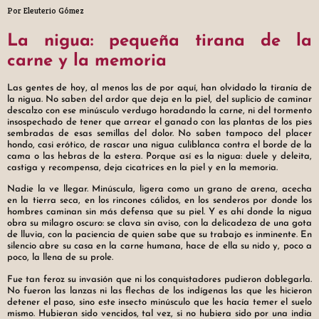
Por Eleuterio Gómez
La nigua: pequeña tirana de la
carne y la memoria
Las gentes de hoy, al menos las de por aquí, han olvidado la tiranía de
la nigua. No saben del ardor que deja en la piel, del suplicio de caminar
descalzo con ese minúsculo verdugo horadando la carne, ni del tormento
insospechado de tener que arrear el ganado con las plantas de los pies
sembradas de esas semillas del dolor. No saben tampoco del placer
hondo, casi erótico, de rascar una nigua culiblanca contra el borde de la
cama o las hebras de la estera. Porque así es la nigua: duele y deleita,
castiga y recompensa, deja cicatrices en la piel y en la memoria.
Nadie la ve llegar. Minúscula, ligera como un grano de arena, acecha
en la tierra seca, en los rincones cálidos, en los senderos por donde los
hombres caminan sin más defensa que su piel. Y es ahí donde la nigua
obra su milagro oscuro: se clava sin aviso, con la delicadeza de una gota
de lluvia, con la paciencia de quien sabe que su trabajo es inminente. En
silencio abre su casa en la carne humana, hace de ella su nido y, poco a
poco, la llena de su prole.
Fue tan feroz su invasión que ni los conquistadores pudieron doblegarla.
No fueron las lanzas ni las flechas de los indígenas las que les hicieron
detener el paso, sino este insecto minúsculo que les hacía temer el suelo
mismo. Hubieran sido vencidos, tal vez, si no hubiera sido por una india