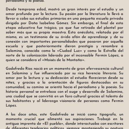
periodismo y la poesía.
Desde temprana edad, mostró un gran interés por el estudio y un
amor profundo por la lectura. Su pasión por la literatura lo llevó a
llevar a cabo sus estudios primarios en una pequeña escuela privada
dirigida por Doña Isabelina Gómez. Sin embargo, el final de esta
etapa educativa fue trágico, ya que fue retirado del plantel por
saber más que su propia maestra. Esta anécdota, relatada por él
mismo, es un testimonio de su ávido afán de aprendizaje y de su
conexión con importantes personalidades que pasaron por aquella
escuela y que posteriormente dieron prestigio y renombre a
Salamina, conocida como la «Ciudad Luz» y como la Estrella del
norte de la colonización liderada por el incansable Fermin López, a
quien se considera el «Moisés de la Montaña».
Godofredo Rios nació en un momento de gran efervescencia cultural
en Salamina y fue influenciado por su rica herencia literaria. Su
amor por la lectura y su dedicación al estudio florecieron desde su
niñez, y gracias a la orientación de figuras destacadas en su
comunidad, su camino se orientó hacia el periodismo y la poesía. Su
historia personal se entrelaza con el auge y desarrollo de Salamina,
una ciudad que se convirtió en un faro cultural gracias al talento de
sus habitantes y al liderazgo visionario de personas como Fermin
López.
A los doce años, este Godofredo se inició como tipografo, un
momento crucial que alimentó sus aspiraciones. Trabajó en la
antigua imprenta de «El pueblo», donde interactuaba con escritores
de diferentes tendencias políticas, siempre manteniendo su postura