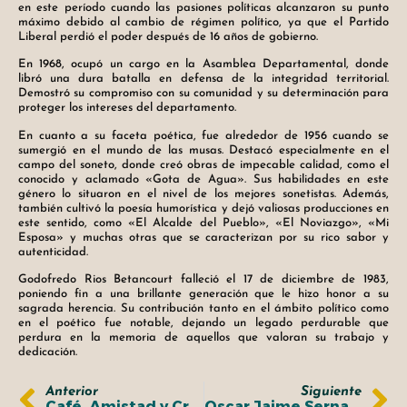
en este período cuando las pasiones políticas alcanzaron su punto
máximo debido al cambio de régimen político, ya que el Partido
Liberal perdió el poder después de 16 años de gobierno.
En 1968, ocupó un cargo en la Asamblea Departamental, donde
libró una dura batalla en defensa de la integridad territorial.
Demostró su compromiso con su comunidad y su determinación para
proteger los intereses del departamento.
En cuanto a su faceta poética, fue alrededor de 1956 cuando se
sumergió en el mundo de las musas. Destacó especialmente en el
campo del soneto, donde creó obras de impecable calidad, como el
conocido y aclamado «Gota de Agua». Sus habilidades en este
género lo situaron en el nivel de los mejores sonetistas. Además,
también cultivó la poesía humorística y dejó valiosas producciones en
este sentido, como «El Alcalde del Pueblo», «El Noviazgo», «Mi
Esposa» y muchas otras que se caracterizan por su rico sabor y
autenticidad.
Godofredo Rios Betancourt falleció el 17 de diciembre de 1983,
poniendo fin a una brillante generación que le hizo honor a su
sagrada herencia. Su contribución tanto en el ámbito político como
en el poético fue notable, dejando un legado perdurable que
perdura en la memoria de aquellos que valoran su trabajo y
dedicación.
Anterior
Siguiente
Café, Amistad y Creatividad en una Tarde – Propuestas Transformadoras
Oscar Jaime Serna Osorio