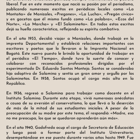
liberal. Fue en este momento que nació su pasión por el periodismo,
publicando numerosos escritos en periódicos locales como «La
Montaña» de Manizales, «Pregones», «La Lucha», «Pregón cívico»
y en gacetas que él mismo fundó como «La palabra», «Ecos del
Norte», «La Marcha» y «El Salamineño». En todos estos escritos
dejó su huella característica, reflejando su espíritu combativo.
En el año 1933, decidió viajar a Manizales, donde trabajó en la
imprenta Departamental y estableció relaciones importantes con
escritores y poetas que lo llevaron a la Imprenta Nacional en
Bogotá. Este nuevo puesto le brindó la oportunidad de trabajar en
el periódico «El Tiempo», donde tuvo la suerte de conocer y
colaborar con reconocidos profesionales dirigidos por el
experimentado Dr. Eduardo Santos Montejo. Santos se consideraba
hijo adoptivo de Salamina y sentía un gran amor y orgullo por los
Salamineños. En 1938, Santos ocupó el cargo más alto en la
República.
En 1936, regresó a Salamina para trabajar como docente en el
Instituto Salamina. Durante esta etapa, vivió numerosas anécdotas
a causa de su aversión al conservatismo, lo que llevó a la deserción
de más de la mitad de sus estudiantes iniciales. A pesar de la
preocupación de su madre por este tema, él respondió: «Madre, eso
no me preocupa, los que se quedaron aprenderán aún más».
En el año 1940, Godofredo ocup el cargo de Secretario de Educación
y luego pasó a formar parte del Instituto Universitario,
desempeñándose en ese puesto durante varios años hasta 1949. Fue