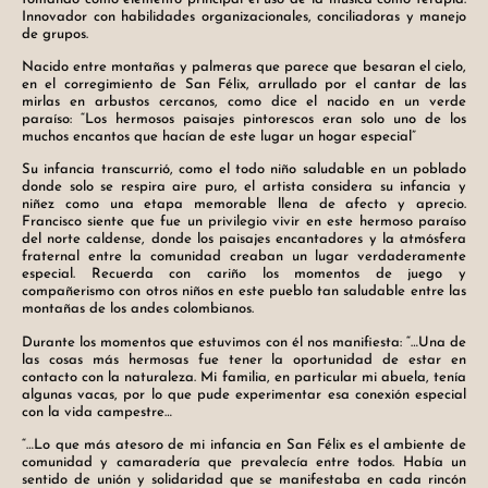
Innovador con habilidades organizacionales, conciliadoras y manejo
de grupos.
Nacido entre montañas y palmeras que parece que besaran el cielo,
en el corregimiento de San Félix, arrullado por el cantar de las
mirlas en arbustos cercanos, como dice el nacido en un verde
paraíso: “Los hermosos paisajes pintorescos eran solo uno de los
muchos encantos que hacían de este lugar un hogar especial”
Su infancia transcurrió, como el todo niño saludable en un poblado
donde solo se respira aire puro, el artista considera su infancia y
niñez como una etapa memorable llena de afecto y aprecio.
Francisco siente que fue un privilegio vivir en este hermoso paraíso
del norte caldense, donde los paisajes encantadores y la atmósfera
fraternal entre la comunidad creaban un lugar verdaderamente
especial. Recuerda con cariño los momentos de juego y
compañerismo con otros niños en este pueblo tan saludable entre las
montañas de los andes colombianos.
Durante los momentos que estuvimos con él nos manifiesta: “…Una de
las cosas más hermosas fue tener la oportunidad de estar en
contacto con la naturaleza. Mi familia, en particular mi abuela, tenía
algunas vacas, por lo que pude experimentar esa conexión especial
con la vida campestre…
“…Lo que más atesoro de mi infancia en San Félix es el ambiente de
comunidad y camaradería que prevalecía entre todos. Había un
sentido de unión y solidaridad que se manifestaba en cada rincón