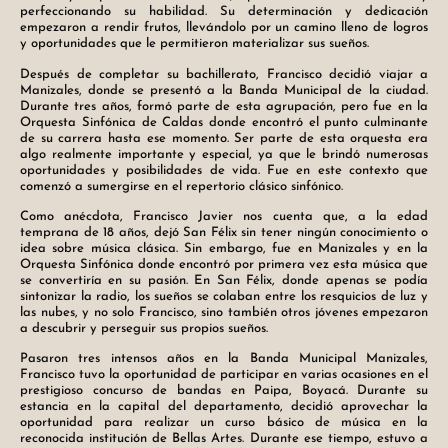
perfeccionando su habilidad. Su determinación y dedicación
empezaron a rendir frutos, llevándolo por un camino lleno de logros
y oportunidades que le permitieron materializar sus sueños.
Después de completar su bachillerato, Francisco decidió viajar a
Manizales, donde se presentó a la Banda Municipal de la ciudad.
Durante tres años, formó parte de esta agrupación, pero fue en la
Orquesta Sinfónica de Caldas donde encontró el punto culminante
de su carrera hasta ese momento. Ser parte de esta orquesta era
algo realmente importante y especial, ya que le brindó numerosas
oportunidades y posibilidades de vida. Fue en este contexto que
comenzó a sumergirse en el repertorio clásico sinfónico.
Como anécdota, Francisco Javier nos cuenta que, a la edad
temprana de 18 años, dejó San Félix sin tener ningún conocimiento o
idea sobre música clásica. Sin embargo, fue en Manizales y en la
Orquesta Sinfónica donde encontró por primera vez esta música que
se convertiría en su pasión. En San Félix, donde apenas se podía
sintonizar la radio, los sueños se colaban entre los resquicios de luz y
las nubes, y no solo Francisco, sino también otros jóvenes empezaron
a descubrir y perseguir sus propios sueños.
Pasaron tres intensos años en la Banda Municipal Manizales,
Francisco tuvo la oportunidad de participar en varias ocasiones en el
prestigioso concurso de bandas en Paipa, Boyacá. Durante su
estancia en la capital del departamento, decidió aprovechar la
oportunidad para realizar un curso básico de música en la
reconocida institución de Bellas Artes. Durante ese tiempo, estuvo a