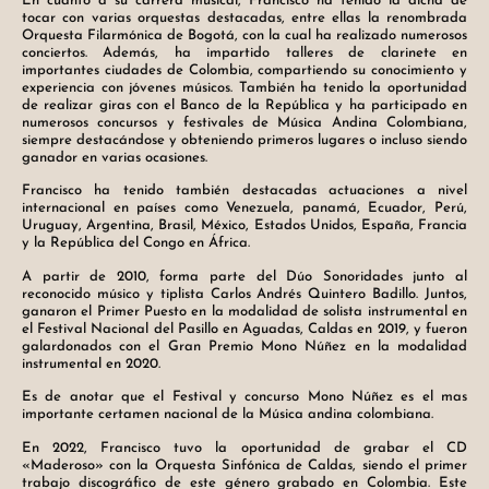
En cuanto a su carrera musical, Francisco ha tenido la dicha de
tocar con varias orquestas destacadas, entre ellas la renombrada
Orquesta Filarmónica de Bogotá, con la cual ha realizado numerosos
conciertos. Además, ha impartido talleres de clarinete en
importantes ciudades de Colombia, compartiendo su conocimiento y
experiencia con jóvenes músicos. También ha tenido la oportunidad
de realizar giras con el Banco de la República y ha participado en
numerosos concursos y festivales de Música Andina Colombiana,
siempre destacándose y obteniendo primeros lugares o incluso siendo
ganador en varias ocasiones.
Francisco ha tenido también destacadas actuaciones a nivel
internacional en países como Venezuela, panamá, Ecuador, Perú,
Uruguay, Argentina, Brasil, México, Estados Unidos, España, Francia
y la República del Congo en África.
A partir de 2010, forma parte del Dúo Sonoridades junto al
reconocido músico y tiplista Carlos Andrés Quintero Badillo. Juntos,
ganaron el Primer Puesto en la modalidad de solista instrumental en
el Festival Nacional del Pasillo en Aguadas, Caldas en 2019, y fueron
galardonados con el Gran Premio Mono Núñez en la modalidad
instrumental en 2020.
Es de anotar que el Festival y concurso Mono Núñez es el mas
importante certamen nacional de la Música andina colombiana.
En 2022, Francisco tuvo la oportunidad de grabar el CD
«Maderoso» con la Orquesta Sinfónica de Caldas, siendo el primer
trabajo discográfico de este género grabado en Colombia. Este