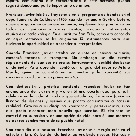
espíritu comunitario que caracterizaba a este hermoso pueblo
seguirá siendo una parte importante de mi ser.
Francisco Javier inició su trayectoria en el programa de bandas en el
departamento de Caldas en 1986, cuando Fortunato Gaviria Botero,
quien era gobernador en ese entonces, implementó el programa en
todos los municipios y corregimientos, brindando instrumentos
musicales a cada colegio. En el Instituto San Félix, como era conocido
en aquel entonces, se les asignaron 13 instrumentos para que
tuvieran la oportunidad de aprender a interpretarlos.
Cuando Francisco Javier estaba en quinto de básica primaria,
comenzó tocando la trompeta. Sin embargo, se dio cuenta
rápidamente de que ese no era su instrumento y decidió dedicarse
al clarinete. Para aprender, contó con la guía del maestro Arturo
Murillo, quien se convirtió en su mentor y le transmitió sus
conocimientos durante los primeros años.
Con dedicación y práctica constante, Francisco Javier se fue
enamorando del clarinete y vio en él una oportunidad para salir
adelante en la vida. A medida que estudiaba, Francisco Javier se
llenaba de ilusiones y sueños que pronto comenzaron a hacerse
realidad. Gracias a su disciplina, constancia y perseverancia, supo
que podía alcanzar todo aquello que soñaba. El clarinete se
convirtió en su pasión y en una opción de vida para él, una manera
de abrirse camino fuera de su pueblo natal.
Con cada día que pasaba, Francisco Javier se sumergía más en el
estudio y la práctica del clarinete, aprendiendo nuevas técnicas y